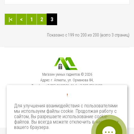
|<
<
1
2
3
Показано с 199 по 200 из 200 (всего 3 страниц)
Магазин умных гаджетов © 2026
Адрес: г. Алматы, ул. Орманова 84,
Телефон: +7-727-3100231, Моб: +7-707-376-9129
Сервисный Центр: г. Алматы, ул. Орманова 84.
!
Телефон +7-727-3540371
Для улучшения взаимодействия с пользователями
мы используем файлы cookie. Продолжая работу с
Select Language
▼
сайтом, Вы разрешаете использование cookie-
файлов. Вы всегда можете отключить в настройках
вашего браузера.