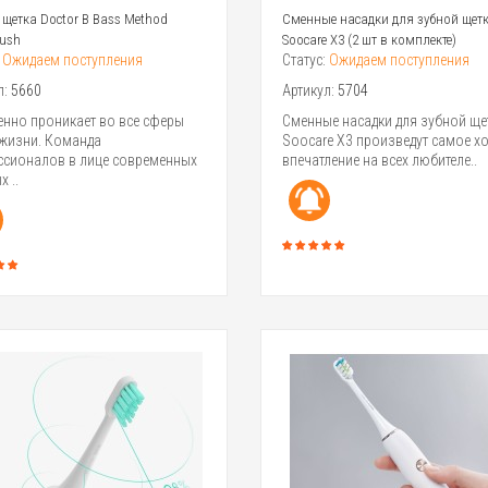
 щетка Doctor B Bass Method
Сменные насадки для зубной щет
rush
Soocare X3 (2 шт в комплекте)
:
Ожидаем поступления
Статус:
Ожидаем поступления
л:
5660
Артикул:
5704
енно проникает во все сферы
Сменные насадки для зубной ще
жизни. Команда
Soocare X3 произведут самое х
сионалов в лице современных
впечатление на всех любителе..
 ..