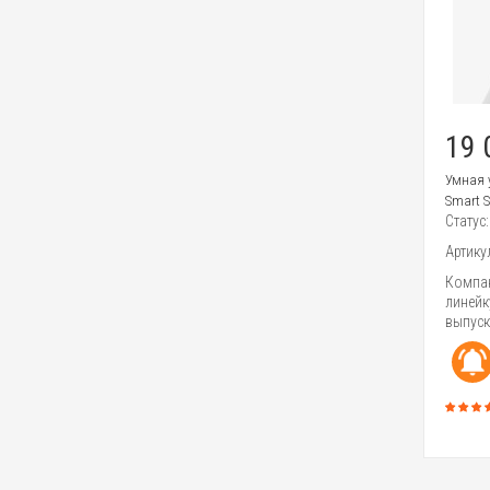
19 
Умная 
Smart S
Статус
Артику
Компан
линейк
выпуск