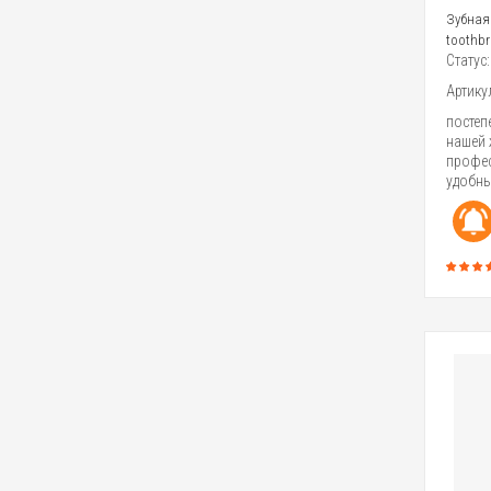
Зубная
toothb
Статус
Артику
постеп
нашей 
профес
удобных