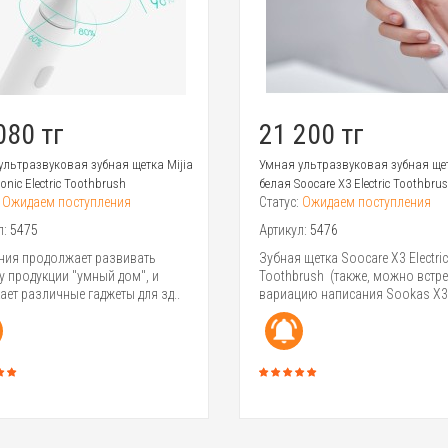
080 тг
21 200 тг
ультразвуковая зубная щетка Mijia
Умная ультразвуковая зубная ще
onic Electric Toothbrush
белая Soocare X3 Electric Toothbru
:
Ожидаем поступления
Статус:
Ожидаем поступления
л:
5475
Артикул:
5476
ия продолжает развивать
Зубная щетка Soocare X3 Electric
у продукции "умный дом", и
Toothbrush (также, можно встре
ает различные гаджеты для зд..
вариацию написания Sookas X3.