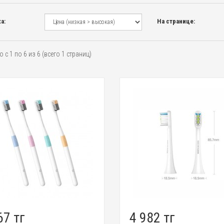
а:
На странице:
 с 1 по 6 из 6 (всего 1 страниц)
67 тг
4 982 тг