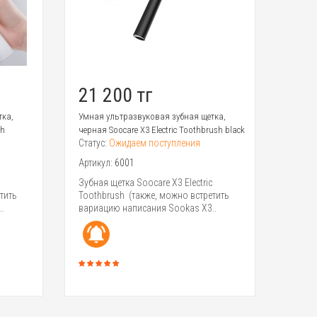
21 200 тг
тка,
Умная ультразвуковая зубная щетка,
sh
черная Soocare X3 Electric Toothbrush black
Статус:
Ожидаем поступления
Артикул:
6001
Зубная щетка Soocare X3 Electric
тить
Toothbrush (также, можно встретить
.
вариацию написания Sookas X3..