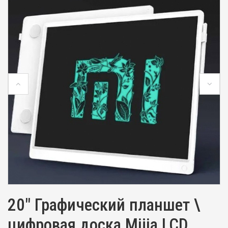
20" Графический планшет \
цифровая доска Mijia LCD