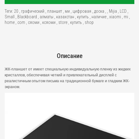
Теги:
20
,
графический
,
планшет
,
ми
,
цифровая
,
доска
,
,
Mijia
,
LCD
,
Small
,
Blackboard
,
алматы
,
казахстан
,
купить
,
наличие
,
xiaomi
,
mi
,
home
,
com
,
сяоми
,
ксяоми
,
store
,
купить
,
shop
Описание
ЖК-планшет от имеет специальную индивидуальную пленку из жидких
кристаллов, обеспечивая четкий и привлекательный дисплей с
реалистичным опытом письма на традиционной бумаге и гладким ЖК-
экраном.