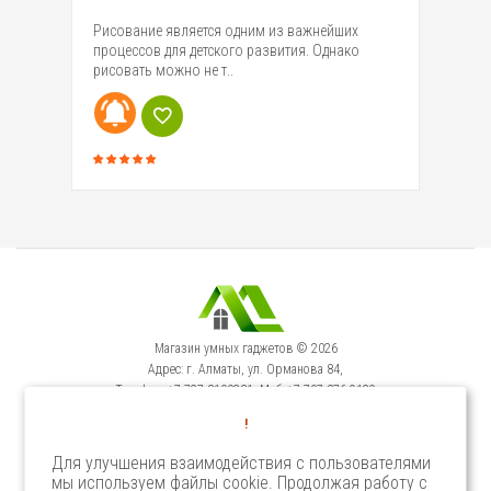
Де
Рисование является одним из важнейших
ка
процессов для детского развития. Однако
пр
рисовать можно не т..
Магазин умных гаджетов © 2026
Адрес: г. Алматы, ул. Орманова 84,
Телефон: +7-727-3100231, Моб: +7-707-376-9129
Сервисный Центр: г. Алматы, ул. Орманова 84.
!
Телефон +7-727-3540371
Для улучшения взаимодействия с пользователями
мы используем файлы cookie. Продолжая работу с