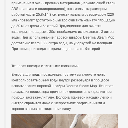
применением очень прочных материалов (нержавеющей стали,
ABS-пластика и полипропилена), оптимальным размером
рабочей части 25.8х14.3 см, вместительным резервуаром (220
мл) - позволит достаточно быстро очистить комнату площадью
до 30 м² от грязи и бактерий. Традиционно для очистки
квартиры, площадью в 30м, необходимо использовать 3 литра
воды. При использование паровой швабры Deerma Steam Mop
достаточно всего 0.22 литра воды, на уборку той же площади.
При этом происходит стерилизация пола от бактерий.
Тканевая насадка с плотными волокнами
Емкость для воды прозрачная, поэтому вы сможете легко
контролировать объем воды внутри резервуара в процессе
использования паровой швабры Deerma Steam Mop. Тканевая
насадка из полиэстера прочно прикрепляется к изделию при
помощи застежек-липучек. Волокна тканевой насадки легко и
быстро справится даже с "непростыми" загрязнениями и
хорошо впитывают жидкость и влагу.