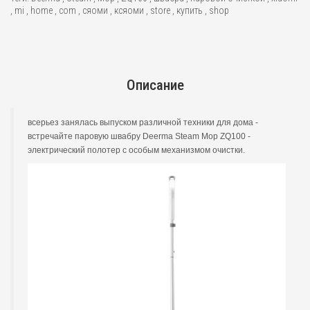
,
mi
,
home
,
com
,
сяоми
,
ксяоми
,
store
,
купить
,
shop
Описание
всерьез занялась выпуском различной техники для дома -
встречайте паровую швабру Deerma Steam Mop ZQ100 -
электрический полотер с особым механизмом очистки.