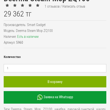
1 отзывов
/
Написать отзыв
29 362 тг
Производитель:
Smart Gadget
Модель:
Deerma Steam Mop ZQ100
Наличие:
Есть в наличии
Артикул:
5960
Количество
В корзину
Заявка на Whatsapp
Теги:
Deerma
,
Steam
,
Mop
,
ZQ100
,
швабра
,
паровой очисткой
,
xiaomi