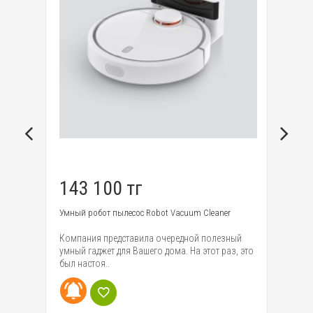
143 100 тг
8
Умный робот пылесос Robot Vacuum Cleaner
Ум
rt
Компания представила очередной полезный
Ко
умный гаджет для Вашего дома. На этот раз, это
га
был настоя..
ув