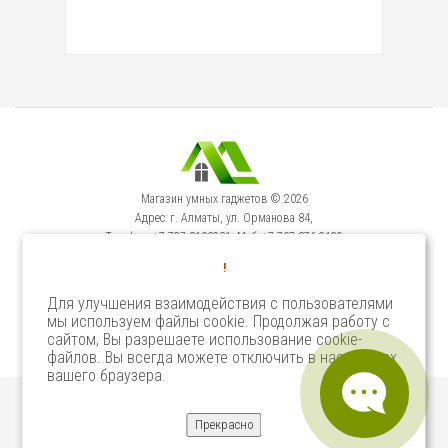
Магазин умных гаджетов © 2026
Адрес: г. Алматы, ул. Орманова 84,
Телефон: +7-727-3100231, Моб: +7-707-376-9129
Сервисный Центр: г. Алматы, ул. Орманова 84.
!
Телефон +7-727-3540371
Для улучшения взаимодействия с пользователями
мы используем файлы cookie. Продолжая работу с
Select Language
▼
сайтом, Вы разрешаете использование cookie-
файлов. Вы всегда можете отключить в настройках
вашего браузера.
Прекрасно