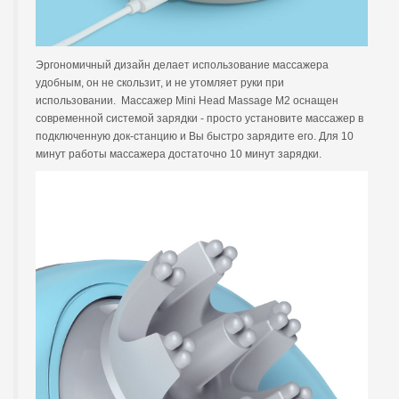
Эргономичный дизайн делает использование массажера
удобным, он не скользит, и не утомляет руки при
использовании. Массажер Mini Head Massage M2 оснащен
современной системой зарядки - просто установите массажер в
подключенную док-станцию и Вы быстро зарядите его. Для 10
минут работы массажера достаточно 10 минут зарядки.