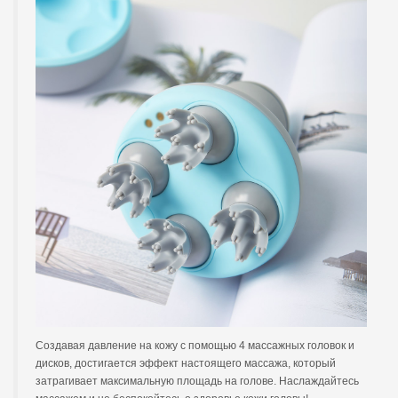
Создавая давление на кожу с помощью 4 массажных головок и
дисков, достигается эффект настоящего массажа, который
затрагивает максимальную площадь на голове. Наслаждайтесь