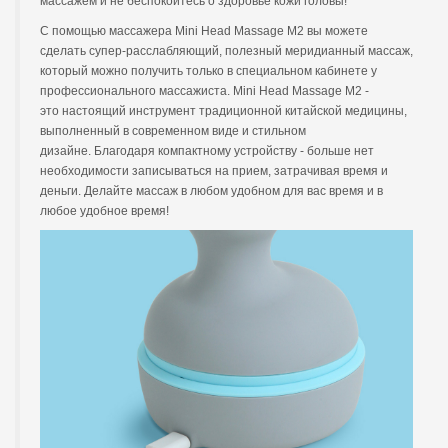
массажем и не беспокойтесь о здоровье кожи головы!
С помощью массажера Mini Head Massage M2 вы можете
сделать супер-расслабляющий, полезный меридианный массаж,
который можно получить только в специальном кабинете у
профессионального массажиста. Mini Head Massage M2 -
это настоящий инструмент традиционной китайской медицины,
выполненный в современном виде и стильном
дизайне. Благодаря компактному устройству - больше нет
необходимости записываться на прием, затрачивая время и
деньги. Делайте массаж в любом удобном для вас время и в
любое удобное время!