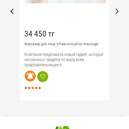
17 490 тг
Машинка для педикюра Yueli Diamond Electric Foot
Pedicurer
ый
Yueli Diamond Electric Foot Pedicurer - очередной
гаджет от для красоты и здоровья - машинка для
..