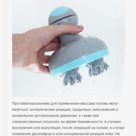
Противопоказаниями для применения массажа головы могут
являться: аллергические реакции; сердечные заболевания и
аномальное артериальное давление; а также при
злокачественных опухолях; во время беременности; в случаях
воспаления или коагуляции; после операций на голове; в случае
появления дискомфорта или ненормальной реакции кожи. Не