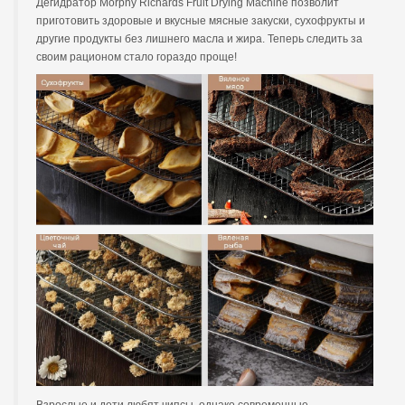
Дегидратор Morphy Richards Fruit Drying Machine позволит
приготовить здоровые и вкусные мясные закуски, сухофрукты и
другие продукты без лишнего масла и жира. Теперь следить за
своим рационом стало гораздо проще!
Взрослые и дети любят чипсы, однако современные