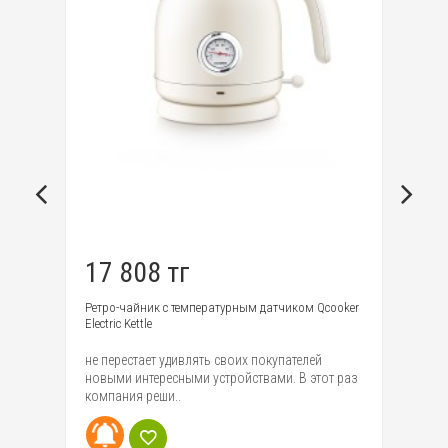
17 808 тг
3
r
Ретро-чайник с температурным датчиком Qcooker
Эл
Electric Kettle
Ele
ю
не перестает удивлять своих покупателей
Ид
уже
новыми интересными устройствами. В этот раз
пл
компания реши..
по