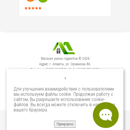
Магазин умных гаджетов © 2026
Адрес: г. Алматы, ул. Орманова 84,
Телефон: +7-727-3100231, Моб: +7-707-376-9129
Сервисный Центр: г. Алматы, ул. Орманова 84.
!
Телефон +7-727-3540371
Для улучшения взаимодействия с пользователями
мы используем файлы cookie. Продолжая работу с
Select Language
▼
сайтом, Вы разрешаете использование cookie-
файлов. Вы всегда можете отключить в настройках
вашего браузера.
Прекрасно