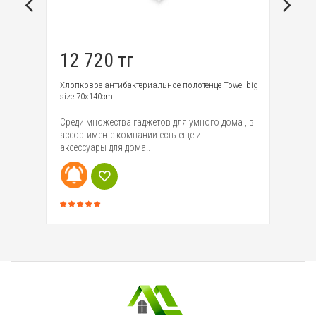
12 720 тг
5
y
Хлопковое антибактериальное полотенце Towel big
Од
size 70x140cm
12
ем
Среди множества гаджетов для умного дома , в
Ко
ассортименте компании есть еще и
се
аксессуары для дома..
bla