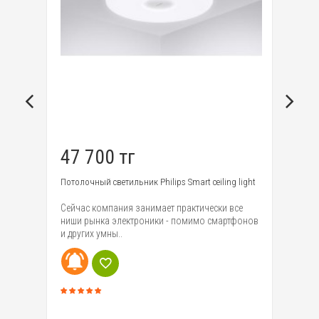
47 700 тг
1
de
Потолочный светильник Philips Smart ceiling light
Вс
дв
Сейчас компания занимает практически все
пр
ниши рынка электроники - помимо смартфонов
ный
ум
и других умны..
мо