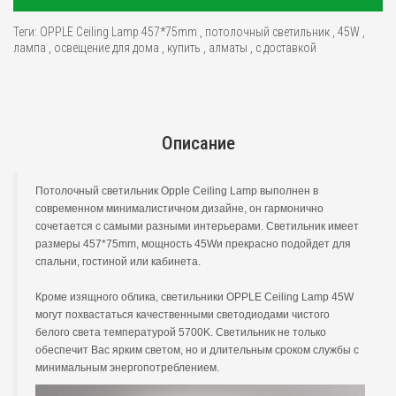
Теги:
OPPLE Ceiling Lamp 457*75mm
,
потолочный светильник
,
45W
,
лампа
,
освещение для дома
,
купить
,
алматы
,
с доставкой
Описание
Потолочный светильник Opple Ceiling Lamp выполнен в
современном минималистичном дизайне, он гармонично
сочетается с самыми разными интерьерами. Светильник имеет
размеры 457*75mm, мощность 45Wи прекрасно подойдет для
спальни, гостиной или кабинета.
Кроме изящного облика, светильники OPPLE Ceiling Lamp 45W
могут похвастаться качественными светодиодами чистого
белого света температурой 5700K. Светильник не только
обеспечит Вас ярким светом, но и длительным сроком службы с
минимальным энергопотреблением.