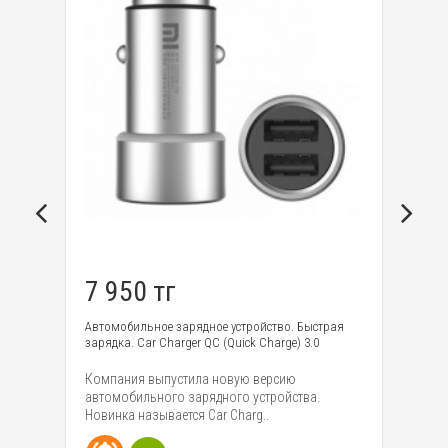
7 950 тг
1
Автомобильное зарядное устройство. Быстрая
Вс
зарядка. Car Charger QC (Quick Charge) 3.0
дв
Компания выпустила новую версию
пр
мент
автомобильного зарядного устройства.
ум
Новинка называется Car Charg..
мо