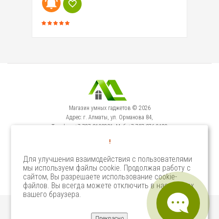
Магазин умных гаджетов © 2026
Адрес: г. Алматы, ул. Орманова 84,
Телефон: +7-727-3100231, Моб: +7-707-376-9129
Сервисный Центр: г. Алматы, ул. Орманова 84.
!
Телефон +7-727-3540371
Для улучшения взаимодействия с пользователями
мы используем файлы cookie. Продолжая работу с
Select Language
▼
сайтом, Вы разрешаете использование cookie-
файлов. Вы всегда можете отключить в настройках
вашего браузера.
Прекрасно