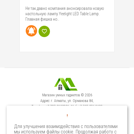
на
Не так давно компания анонсировала новую
Со
е
настольную лампу Yeelight LED Table Lamp.
об
Главная фишка но..
ма
Магазин умных гаджетов © 2026
Адрес: г. Алматы, ул. Орманова 84,
Телефон: +7-727-3100231, Моб: +7-707-376-9129
Сервисный Центр: г. Алматы, ул. Орманова 84.
!
Телефон +7-727-3540371
Для улучшения взаимодействия с пользователями
мы используем файлы cookie. Продолжая работу с