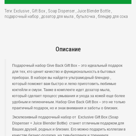
Теги:
Exclusive
,
Gift Box
,
Soap Dispenser
,
Juice Blender Bottle
,
подарочный набор
,
дозатор для мыла
,
бутылочка
,
блендер для сока
Описание
Подарочный набор Give Back Gift Box – это идеальный подарок
для тех, кто ценит качество и функциональность в бытовых
приборах. В наборе вы найдете ультрамодный блендер ,
который поможет вам быстро и легко приготовить любимые
коктейли и смузи. Также в комплекте идет дозатор мыла,
который сделает процесс умывания и ухода за кожей еще более
удобным и гигиеничным. Набор Give Back Gift Box – это не только
практичный подарок, но и знак внимания и заботы о близких.
Эксклюзивный подарочный набор от Exclusive Gift Box (Soap
Dispenser + Juice Blender Bottle) станет отличным подарком для
Ваших друзей, родных и близких. Его можно подарить коллегам в
качестве бизнес-подарка, на тим-билдинги и треннинги.