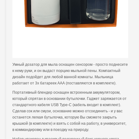
Умный дозатор для мыла оснащен сенсором - просто поднесите
к нему руки, и он выдаст порцию мыльной пены. Компактный
дизайн подойдет для любой ванной комнаты. Мыльница
работает от 3х батареек ААА (поставляются в комплекте).
Портативный блендер оснащен встроенным аккумулятором,
который спрятан в основании бутылочки. Гаджет заряжается от
стандартного кабеля USB Type-C (кабель входит в комплект).
Сделав сок или смузи, основание можно отсоединить - и у вас
останется легкая бутылочка, которую Вы сможете закрыть
крышкой (в комплекте) и взять с собой на работу, в университет,
в коммандировку или в поездку на природу.
Набор упакован в красивый подарочный бокс черного цвета.