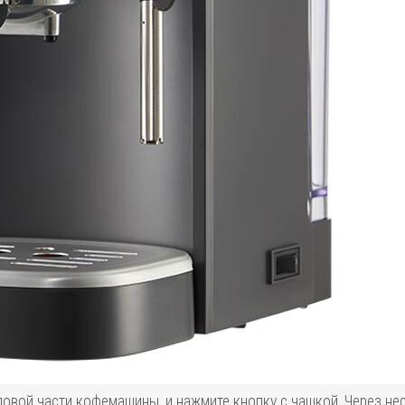
ловой части кофемашины, и нажмите кнопку с чашкой. Через н