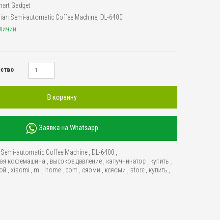
art Gadget
lian Semi-automatic Coffee Machine, DL-6400
аличии
ество
В корзину
Заявка на Whatsapp
n Semi-automatic Coffee Machine
,
DL-6400
,
кая кофемашина
,
высокое давление
,
капуччинатор
,
купить
,
кой
,
xiaomi
,
mi
,
home
,
com
,
сяоми
,
ксяоми
,
store
,
купить
,