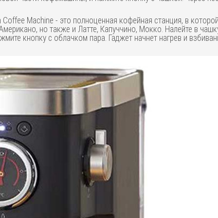
an Coffee Machine - это полноценная кофейная станция, в кото
 Американо, но также и Латте, Капуччино, Мокко. Налейте в ча
ажмите кнопку с облачком пара. Гаджет начнет нагрев и взбива