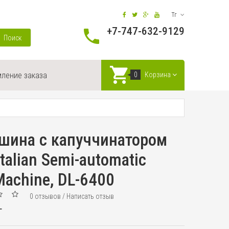
Тг
+7-747-632-9129
Поиск
ление заказа
0
Корзина
шина с капуччинатором
talian Semi-automatic
Machine, DL-6400
0 отзывов
/
Написать отзыв
г