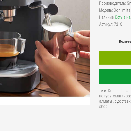
Производитель:
Sm
Модель:
Donlim Ita
Наличие:
Есть в н
Артикул:
7218
Колич
Теги:
Donlim Italia
полуавтоматичес
алматы
,
с достав
shop