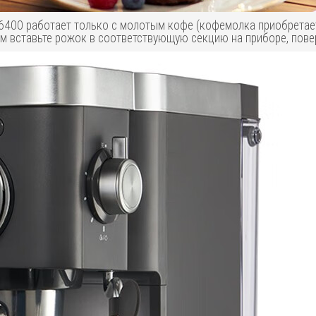
 DL-6400 работает только с молотым кофе (кофемолка приобрета
ем вставьте рожок в соответствующую секцию на приборе, пове