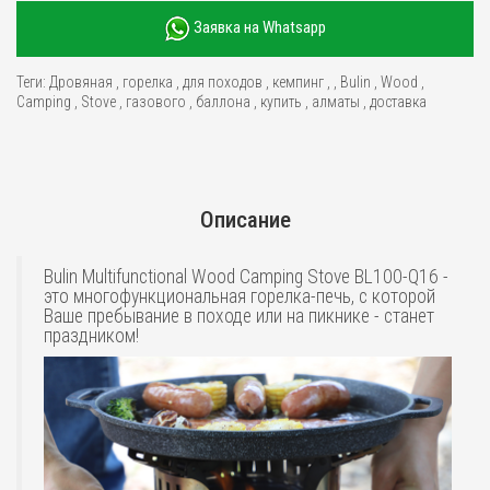
Заявка на Whatsapp
Теги:
Дровяная
,
горелка
,
для походов
,
кемпинг
,
,
Bulin
,
Wood
,
Camping
,
Stove
,
газового
,
баллона
,
купить
,
алматы
,
доставка
Описание
Bulin Multifunctional Wood Camping Stove BL100-Q16 -
это многофункциональная горелка-печь, с которой
Ваше пребывание в походе или на пикнике - станет
праздником!