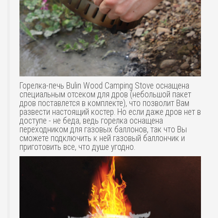
Горелка-печь Bulin Wood Camping Stove оснащена
специальным отсеком для дров (небольшой пакет
дров поставлется в комплекте), что позволит Вам
развести настоящий костер. Но если даже дров нет в
доступе - не беда, ведь горелка оснащена
переходником для газовых баллонов, так что Вы
сможете подключить к ней газовый баллончик и
приготовить все, что душе угодно.