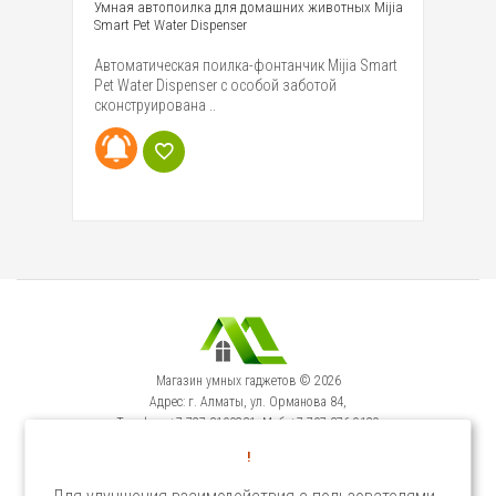
Умная автопоилка для домашних животных Mijia
Ум
Smart Pet Water Dispenser
со
Автоматическая поилка-фонтанчик Mijia Smart
Ум
Pet Water Dispenser с особой заботой
Sm
сконструирована ..
пи
Магазин умных гаджетов © 2026
Адрес: г. Алматы, ул. Орманова 84,
Телефон: +7-727-3100231, Моб: +7-707-376-9129
Сервисный Центр: г. Алматы, ул. Орманова 84.
!
Телефон +7-727-3540371