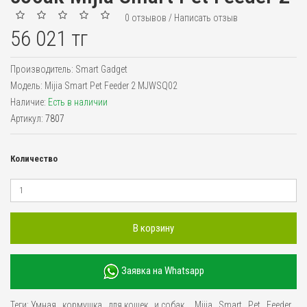
0 отзывов
/
Написать отзыв
56 021 тг
Производитель:
Smart Gadget
Модель:
Mijia Smart Pet Feeder 2 MJWSQ02
Наличие:
Есть в наличии
Артикул:
7807
Количество
В корзину
Заявка на Whatsapp
Теги:
Умная
,
кормушка
,
для кошек
,
и собак
,
,
Mijia
,
Smart
,
Pet
,
Feeder