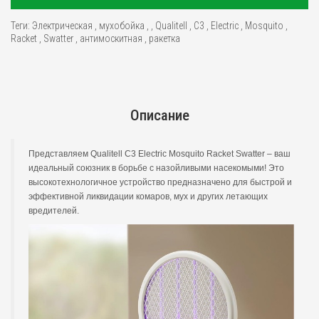
Теги:
Электрическая
,
мухобойка
,
,
Qualitell
,
C3
,
Electric
,
Mosquito
,
Racket
,
Swatter
,
антимоскитная
,
ракетка
Описание
Представляем Qualitell C3 Electric Mosquito Racket Swatter – ваш
идеальный союзник в борьбе с назойливыми насекомыми! Это
высокотехнологичное устройство предназначено для быстрой и
эффективной ликвидации комаров, мух и других летающих
вредителей.