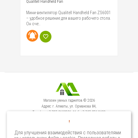
Qualitell Handheld Fan
Mo
ли
Мини-вентилятор Qualitell Handheld Fan ZS6001
Вс
– удобное решение для вашего рабочего стола.
не
Он оче..
Га
Магазин умных гаджетов © 2026
Адрес: г. Алматы, ул. Орманова 84,
Телефон: +7-727-3100231, Моб: +7-707-376-9129
Сервисный Центр: г. Алматы, ул. Орманова 84.
!
Телефон +7-727-3540371
Для улучшения взаимодействия с пользователями