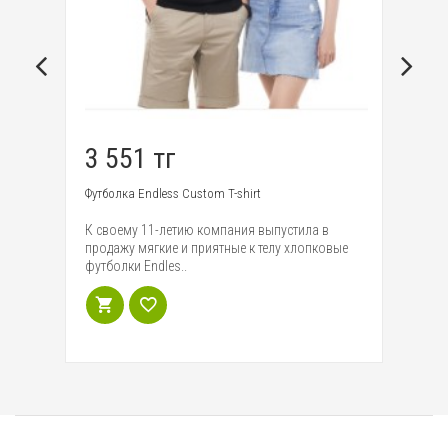
3 551 тг
1
,
Футболка Endless Custom T-shirt
Ум
Gl
К своему 11-летию компания выпустила в
туру
Вс
продажу мягкие и приятные к телу хлопковые
о из
Wi
футболки Endles..
ди