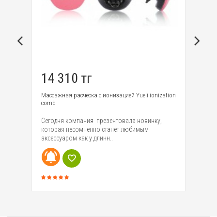
14 310 тг
7
Массажная расческа с ионизацией Yueli ionization
Ма
comb
Вс
ем
Сегодня компания презентовала новинку,
ма
которая несомненно станет любимым
Ma
аксессуаром как у длинн..