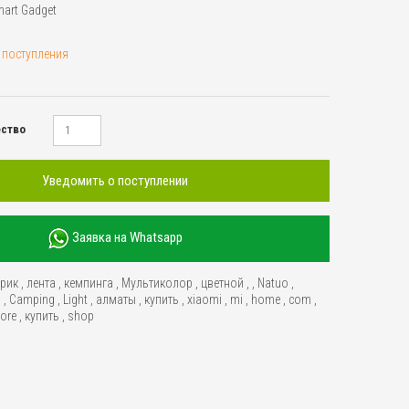
art Gadget
 поступления
ество
Уведомить о поступлении
Заявка на Whatsapp
рик
,
лента
,
кемпинга
,
Мультиколор
,
цветной
,
,
Natuo
,
n
,
Camping
,
Light
,
алматы
,
купить
,
xiaomi
,
mi
,
home
,
com
,
tore
,
купить
,
shop