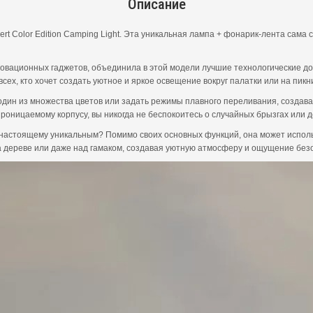
Описание
sert Color Edition Camping Light. Эта уникальная лампа + фонарик-лента са
вационных гаджетов, объединила в этой модели лучшие технологические дос
сех, кто хочет создать уютное и яркое освещение вокруг палатки или на пикн
дин из множества цветов или задать режимы плавного переливания, создав
роницаемому корпусу, вы никогда не беспокоитесь о случайных брызгах или 
по-настоящему уникальным? Помимо своих основных функций, она может исполь
на дереве или даже над гамаком, создавая уютную атмосферу и ощущение без