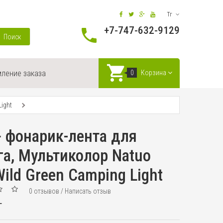
Тг
+7-747-632-9129
Поиск
ление заказа
0
Корзина
ight
 фонарик-лента для
а, Мультиколор Natuo
Wild Green Camping Light
0 отзывов
/
Написать отзыв
г