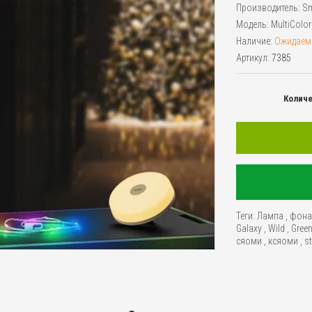
Производитель:
Sm
Модель:
MultiColor
Наличие:
Ожидаем
Артикул:
7385
Колич
Теги:
Лампа
,
фона
Galaxy
,
Wild
,
Gree
сяоми
,
ксяоми
,
s