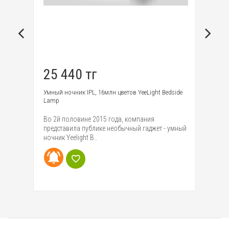
21 730 тг
ght Bedside
Умная IP Wifi камера Yi Ants camera
Новинка от компании - IP камера, также
я
называемая XiaoYi Ants, Wifi camera, Smart IP
жет - умный
camera. Бес..