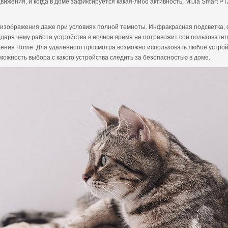
ижения, и когда в доме зафиксируется какая-либо активность, MiJia Smart P
 изображения даже при условиях полной темноты. Инфракрасная подсветка, о
одаря чему работа устройства в ночное время не потревожит сон пользователя
ения Home. Для удаленного просмотра возможно использовать любое устро
можность выбора с какого устройства следить за безопасностью в доме.