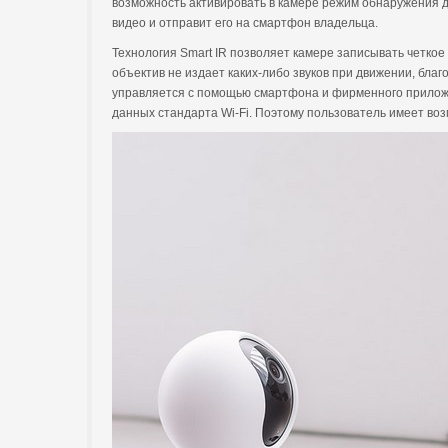
возможность активировать в камере режим обнаружения дв
видео и отправит его на смартфон владельца.
Технология Smart IR позволяет камере записывать четкое
объектив не издает каких-либо звуков при движении, благ
управляется с помощью смартфона и фирменного прилож
данных стандарта Wi-Fi. Поэтому пользователь имеет воз