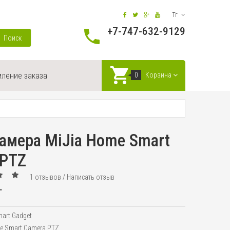
Тг
+7-747-632-9129
Поиск
ление заказа
0
Корзина
камера MiJia Home Smart
 PTZ
1 отзывов
/
Написать отзыв
г
art Gadget
e Smart Camera PTZ