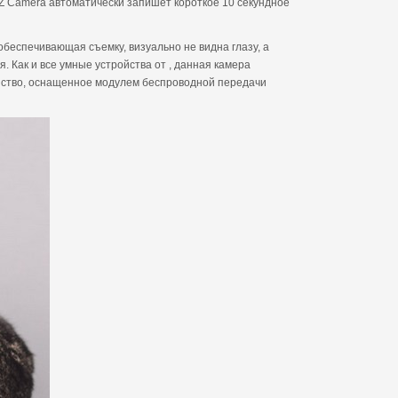
TZ Camera автоматически запишет короткое 10 секундное
беспечивающая съемку, визуально не видна глазу, а
. Как и все умные устройства от , данная камера
йство, оснащенное модулем беспроводной передачи