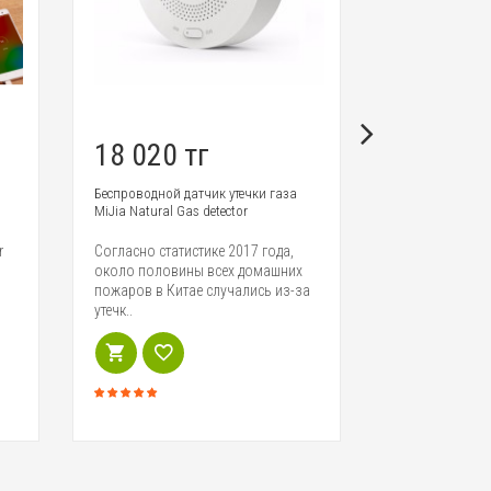
Встречайте но
продукт от ко
камера Little S
Smart Cam..
18 020 тг
Беспроводной датчик утечки газа
MiJia Natural Gas detector
r
Согласно статистике 2017 года,
около половины всех домашних
пожаров в Китае случались из-за
утечк..