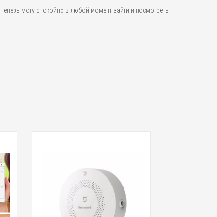
т, теперь могу спокойно в любой момент зайти и посмотреть
11 660 
Беспроводная IP
Square (XiaoFa