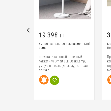
19 398 тг
3
уха Air Purifier
Умная настольная лампа Smart Desk
Бе
Lamp
Ho
еет множество
представила новый полезный
Пр
 них высокая
гаджет - Mi Smart LED Desk Lamp,
ка
 тихая и прия..
умную настольную ламу, которая
оц
призва..
мо