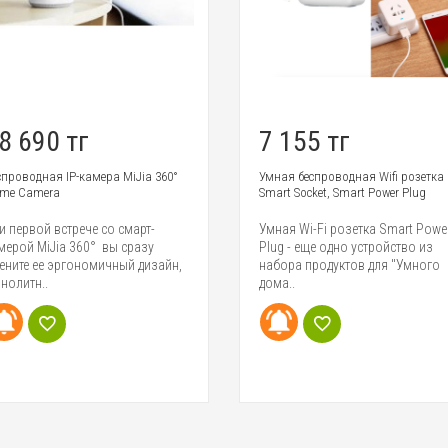
8 690 тг
7 155 тг
спроводная IP-камера MiJia 360°
Умная беспроводная Wifi розетка
me Camera
Smart Socket, Smart Power Plug
и первой встрече со смарт-
Умная Wi-Fi розетка Smart Powe
мерой MiJia 360° вы сразу
Plug - еще одно устройство из
ените ее эргономичный дизайн,
набора продуктов для "Умного
нолитн..
дома..