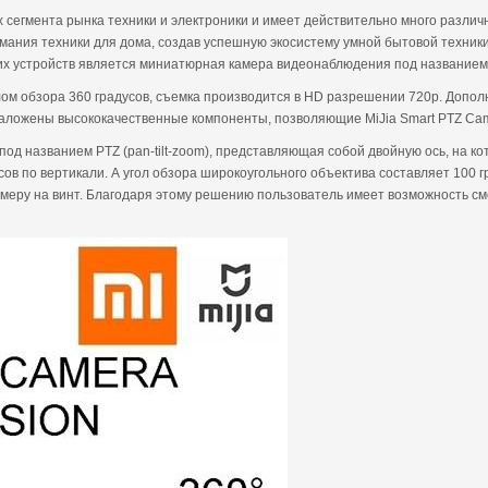
сегмента рынка техники и электроники и имеет действительно много различн
ания техники для дома, создав успешную экосистему умной бытовой техники M
их устройств является миниатюрная камера видеонаблюдения под названием 
лом обзора 360 градусов, съемка производится в HD разрешении 720p. Допо
 заложены высококачественные компоненты, позволяющие MiJia Smart PTZ Cam
од названием PTZ (pan-tilt-zoom), представляющая собой двойную ось, на к
дусов по вертикали. А угол обзора широкоугольного объектива составляет 10
меру на винт. Благодаря этому решению пользователь имеет возможность смо