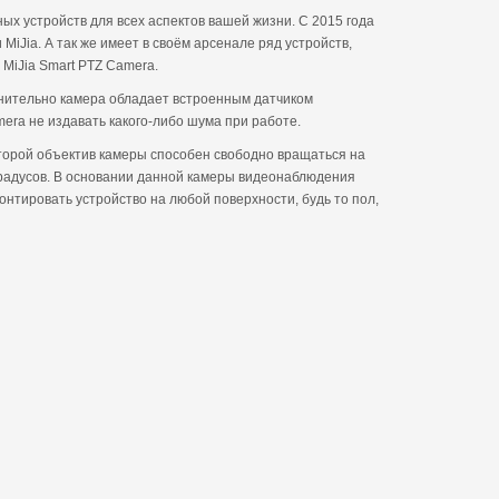
ых устройств для всех аспектов вашей жизни. С 2015 года
iJia. А так же имеет в своём арсенале ряд устройств,
MiJia Smart PTZ Camera.
лнительно камера обладает встроенным датчиком
era не издавать какого-либо шума при работе.
оторой объектив камеры способен свободно вращаться на
0 градусов. В основании данной камеры видеонаблюдения
нтировать устройство на любой поверхности, будь то пол,