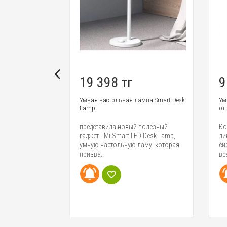
19 398 тг
9
6млн цветов
Умная настольная лампа Smart Desk
Ум
p
Lamp
отт
5 года,
представила новый полезный
Ко
ла публике
гаджет - Mi Smart LED Desk Lamp,
ли
 умный
умную настольную ламу, которая
си
призва..
все