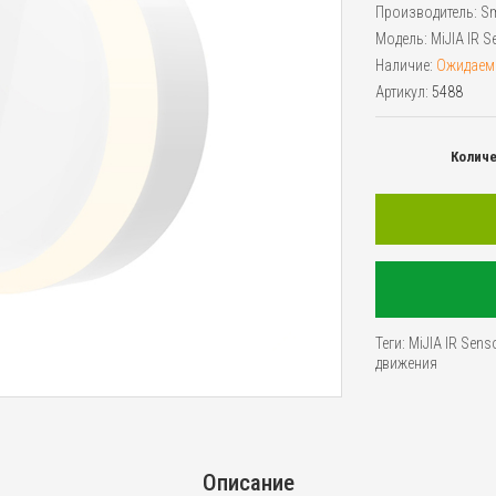
Производитель:
Sm
Модель:
MiJIA IR S
Наличие:
Ожидаем
Артикул:
5488
Колич
Теги:
MiJIA IR Sens
движения
Описание