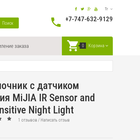
Тг
+7-747-632-9129
Поиск
ление заказа
0
Корзина
ночник с датчиком
я MiJIA IR Sensor and
sitive Night Light
1 отзывов
/
Написать отзыв