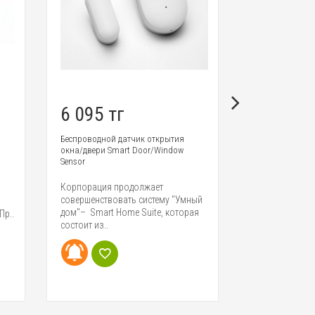
6 095 тг
32 542 
Беспроводной датчик открытия
Потолочный све
окна/двери Smart Door/Window
Smart LED Ceil
Sensor
Если вы в пои
Корпорация продолжает
стильного све
совершенствовать систему "Умный
будет служить 
дом"– Smart Home Suite, которая
Пр..
и украсит..
состоит из..