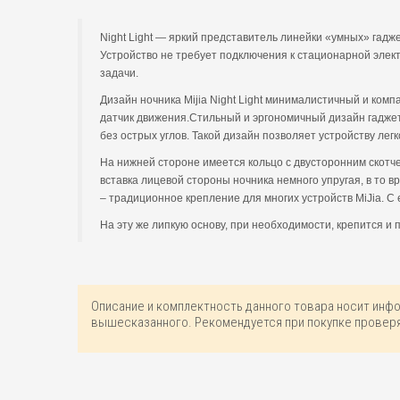
Night Light — яркий представитель линейки «умных» гад
Устройство не требует подключения к стационарной эле
задачи.
Дизайн ночника Mijia Night Light минималистичный и ком
датчик движения.Стильный и эргономичный дизайн гаджетов
без острых углов. Такой дизайн позволяет устройству легк
На нижней стороне имеется кольцо с двусторонним скотч
вставка лицевой стороны ночника немного упругая, в то 
– традиционное крепление для многих устройств MiJia. С
На эту же липкую основу, при необходимости, крепится и п
Описание и комплектность данного товара носит инф
вышесказанного. Рекомендуется при покупке проверя