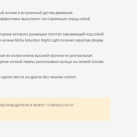
ый ночник и встроенный датчик движения.
о эффективно выполняет поставленные перед собой
 стороне которого размещен логотип скрывающий под собой
ночник MiJia Induction Night Light получил округлую форму
.
нная из полиэтилена высокой прочности центральная
стороне ночной лампы расположено кольцо на липкой основе
 с одного места на другое без лишних хлопот.
производителя и может отличаться от