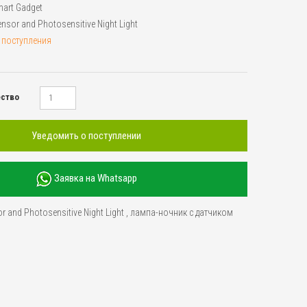
art Gadget
ensor and Photosensitive Night Light
 поступления
ество
Уведомить о поступлении
Заявка на Whatsapp
or and Photosensitive Night Light
,
лампа-ночник с датчиком