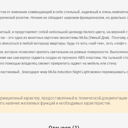
жетов от компании совмещающий в себе стильный, надежный и очень компактн
ктрической розетке. Ночник не обладает широким функционалом, но довольн
пактный, и представляет собой небольшой цилиндр белого цвета, на верхней
 – это одна из визитных карточек экосистемы MiJia (Умный Дом). Поэтому, и 
о вписаться в любой интерьер квартиры: будь-то хоть «хай-тек», хоть «лофт»
ем, которое позволяет крепить светильник на ровные поверхности. Выполне
время как сам корпус гаджета создан из прочного ABS-пластика. На тыльной 
 его помощью владелец сможет прикрепить гаджет на мебель или стену.
ластиковый , благодаря чему MiJia Induction Night Light можно перевешивать
ормационный характер, предоставленный в технической документации 
ть наличие желаемых функций и необходимых характеристик.