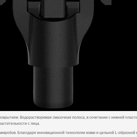
покрытием. Водорастворимая смазочная полоса, в сочетании с нижней пласт
астительности с лица.
икробов. Благодаря инновационной технологии ковки и цельной L-образной