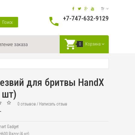
Тг
+7-747-632-9129
Поиск
ление заказа
0
Корзина
лезвий для бритвы HandX
 шт)
0 отзывов
/
Написать отзыв
г
art Gadget
H600 Razor (4 шт)