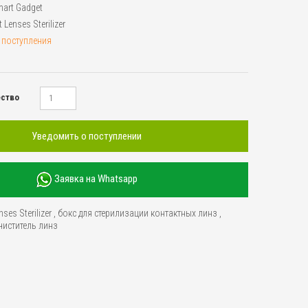
art Gadget
 Lenses Sterilizer
 поступления
ество
Уведомить о поступлении
Заявка на Whatsapp
ses Sterilizer
,
бокс для стерилизации контактных линз
,
чиститель линз