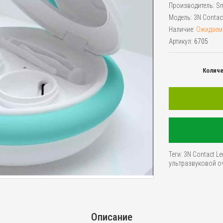
Производитель:
Sm
Модель:
3N Contact
Наличие:
Ожидаем
Артикул:
6705
Колич
Теги:
3N Contact Len
ультразвуковой о
Описание