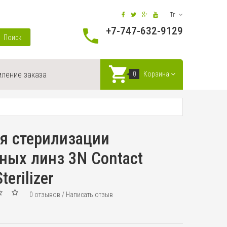
Тг
+7-747-632-9129
Поиск
ление заказа
0
Корзина
я стерилизации
ных линз 3N Contact
terilizer
0 отзывов
/
Написать отзыв