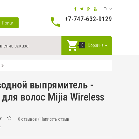
Тг
+7-747-632-9129
Поиск
ление заказа
0
Корзина
водной выпрямитель -
для волос Mijia Wireless
0 отзывов
/
Написать отзыв
г