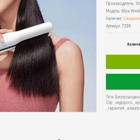
Производитель:
Sm
Модель:
Mijia Wirel
Наличие:
Ожидаем
Артикул:
7209
Колич
Теги:
Беспроводно
Clip
,
недорого
,
ку
,
гарантия
,
алмате