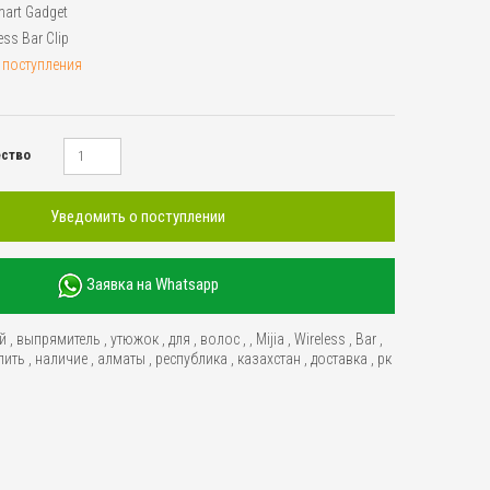
art Gadget
ess Bar Clip
 поступления
ество
Уведомить о поступлении
Заявка на Whatsapp
й
,
выпрямитель
,
утюжок
,
для
,
волос
,
,
Mijia
,
Wireless
,
Bar
,
пить
,
наличие
,
алматы
,
республика
,
казахстан
,
доставка
,
рк