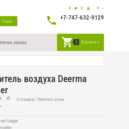
Тг
+7-747-632-9129
Поиск
ление заказа
0
Корзина
итель воздуха Deerma
ier
0 отзывов
/
Написать отзыв
г
art Gadget
idifier