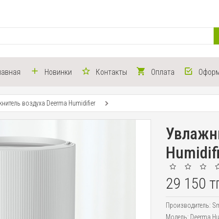
лавная
Новинки
Контакты
Оплата
Оформ
нитель воздуха Deerma Humidifier
Увлажн
Humidif
29 150 т
Производитель:
Sm
Модель:
Deerma Hum