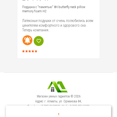
Подушка c "памятью" 8H butterfly neck pillow
По
memory foam H2
co
Латексные подушки от очень полюбились всем
Ла
уже
ценителям комфортного и здорового сна.
це
Теперь компания..
Те
Магазин умных гаджетов © 2026
Адрес: г. Алматы, ул. Орманова 84,
Телефон: +7-727-3100231, Моб: +7-707-376-9129
Сервисный Центр: г. Алматы, ул. Орманова 84.
!