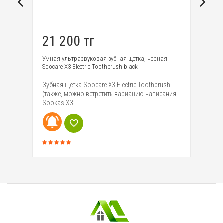
21 200 тг
2
Умная ультразвуковая зубная щетка, черная
Ул
Soocare X3 Electric Toothbrush black
El
Зубная щетка Soocare X3 Electric Toothbrush
Ко
(также, можно встретить вариацию написания
ще
Sookas X3..
ка