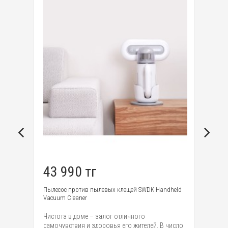
r
й
43 990 тг
7
Пылесос против пылевых клещей SWDK Handheld
По
Vacuum Cleaner
mo
Чистота в доме – залог отличного
Ка
самочувствия и здоровья его жителей. В число
за