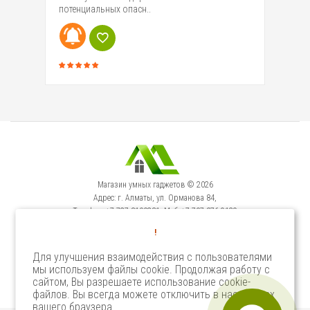
потенциальных опасн..
кр
Магазин умных гаджетов © 2026
Адрес: г. Алматы, ул. Орманова 84,
Телефон: +7-727-3100231, Моб: +7-707-376-9129
Сервисный Центр: г. Алматы, ул. Орманова 84.
!
Телефон +7-727-3540371
Для улучшения взаимодействия с пользователями
мы используем файлы cookie. Продолжая работу с
Select Language
▼
сайтом, Вы разрешаете использование cookie-
файлов. Вы всегда можете отключить в настройках
вашего браузера.