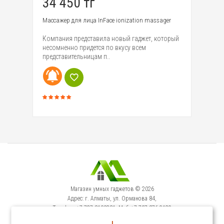
34 450 тг
2
er
Массажер для лица InFace ionization massager
Ма
Ma
Компания представила новый гаджет, который
По
несомненно придется по вкусу всем
ли
представительницам п..
кр
Магазин умных гаджетов © 2026
Адрес: г. Алматы, ул. Орманова 84,
Телефон: +7-727-3100231, Моб: +7-707-376-9129
Сервисный Центр: г. Алматы, ул. Орманова 84.
!