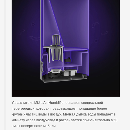
Увлажнитель MiJia Air Humidifier оснащен специальной
перегородкой, которая предотвращает попадание более
крупных частиц воды в воздух. Мелкая дымка воды попадает в
комнату через воздуховод и рассеивается приблизительно в 50
см от поверхности мебели.