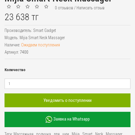
0 отзывов
/
Написать отзыв
23 638 тг
Производитель:
Smart Gadget
Модель:
Mijia Smart Neck Massager
Наличие:
Ожидаем поступления
Артикул:
7400
Количество
Уведомить о поступлении
Заявка на Whatsapp
Теги:
Массажная
,
подушка
,
для
,
шеи
,
Mijia
,
Smart
,
Neck
,
Massager
,