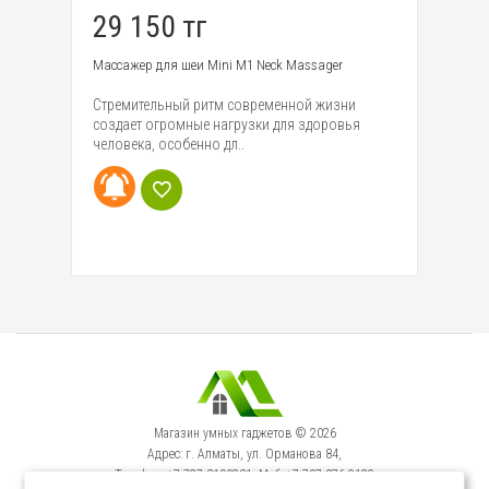
29 150 тг
2
Массажер для шеи Mini M1 Neck Massager
Ма
Ma
Стремительный ритм современной жизни
Вс
создает огромные нагрузки для здоровья
ух
человека, особенно дл..
ма
Магазин умных гаджетов © 2026
Адрес: г. Алматы, ул. Орманова 84,
Телефон: +7-727-3100231, Моб: +7-707-376-9129