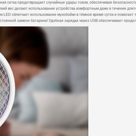
ная сетка предотвращает случайные удары током, обеспечивая безопасность 
ёгкий вес делают использование устройства комфортным даже в течение длит
к LED облегчает использование мухобойки в тёмное время суток и помогает 
постоянной замене батареек! Удобная зарядка через USB обеспечивает продо