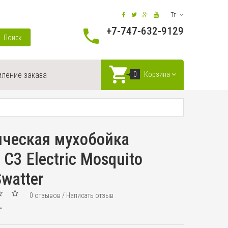
Тг
+7-747-632-9129
Поиск
ление заказа
0
Корзина
ическая мухобойка
l C3 Electric Mosquito
Swatter
0 отзывов
/
Написать отзыв
г