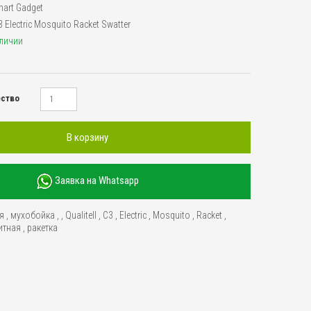
art Gadget
C3 Electric Mosquito Racket Swatter
аличии
ество
В корзину
Заявка на Whatsapp
я
,
мухобойка
,
,
Qualitell
,
C3
,
Electric
,
Mosquito
,
Racket
,
итная
,
ракетка