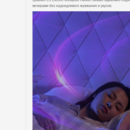
Qualitell C3 Electric Mosquito Racket Swatter идеально п
вечерами без надоедливого жужжания и укусов.