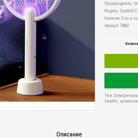
Производитель:
Sm
Модель:
Qualitell 
Наличие:
Есть в н
Артикул:
7860
Колич
Теги:
Электрическа
Swatter
,
антимоск
Описание