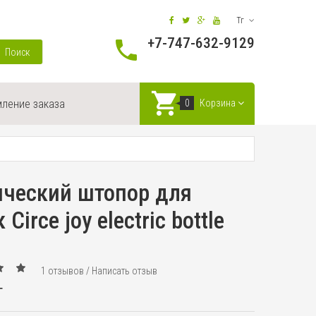
Тг
+7-747-632-9129
Поиск
ление заказа
0
Корзина
ический штопор для
Circe joy electric bottle
1 отзывов
/
Написать отзыв
г