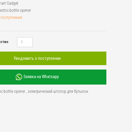
art Gadget
lectric bottle opener
 поступления
ество
Уведомить о поступлении
Заявка на Whatsapp
ric bottle opener
,
электрический штопор для бутылок