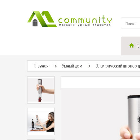
Г
Главная
Умный дом
Электрический штопор для