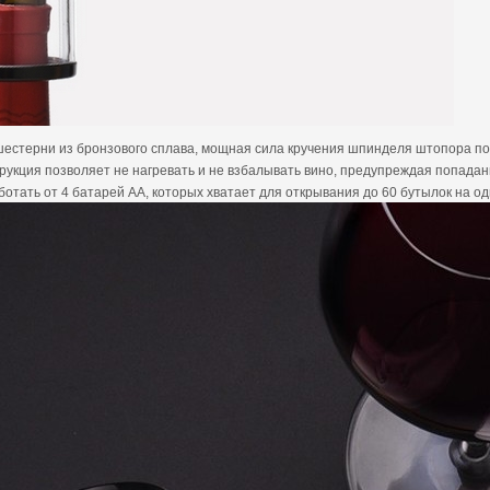
терни из бронзового сплава, мощная сила кручения шпинделя штопора позв
рукция позволяет не нагревать и не взбалывать вино, предупреждая попадани
отать от 4 батарей АА, которых хватает для открывания до 60 бутылок на о