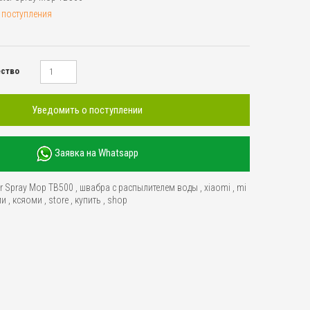
 поступления
ество
Уведомить о поступлении
Заявка на Whatsapp
r Spray Mop TB500
,
швабра с распылителем воды
,
xiaomi
,
mi
ми
,
ксяоми
,
store
,
купить
,
shop