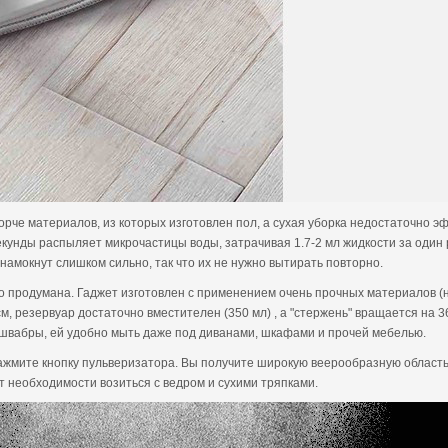
орче материалов, из которых изготовлен пол, а сухая уборка недостаточно
кунды распыляет микрочастицы воды, затрачивая 1.7-2 мл жидкости за один р
намокнут слишком сильно, так что их не нужно вытирать повторно.
о продумана. Гаджет изготовлен с применением очень прочных материалов 
, резервуар достаточно вместителен (350 мл) , а "стержень" вращается на 36
и швабры, ей удобно мыть даже под диванами, шкафами и прочей мебелью.
ажмите кнопку пульверизатора. Вы получите широкую веерообразную область 
т необходимости возиться с ведром и сухими тряпками.