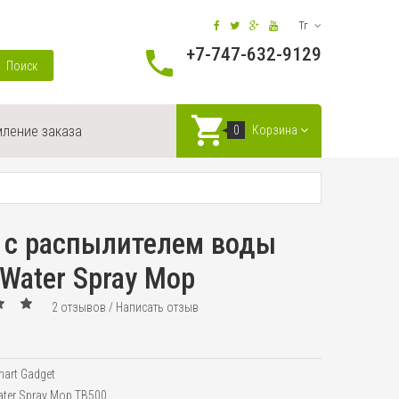
Тг
+7-747-632-9129
Поиск
ление заказа
0
Корзина
 с распылителем воды
Water Spray Mop
2 отзывов
/
Написать отзыв
art Gadget
ter Spray Mop TB500