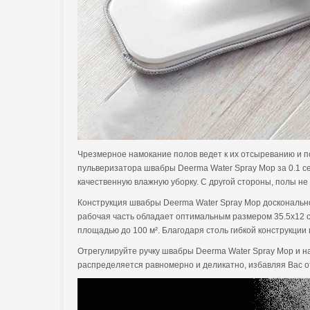
Чрезмерное намокание полов ведет к их отсыреванию и п
пульверизатора швабры Deerma Water Spray Mop за 0.1 се
качественную влажную уборку. С другой стороны, полы не 
Конструкция швабры Deerma Water Spray Mop доскональн
рабочая часть обладает оптимальным размером 35.5х12 см
площадью до 100 м². Благодаря столь гибкой конструкци
Отрегулируйте ручку швабры Deerma Water Spray Mop и н
распределяется равномерно и деликатно, избавляя Вас о