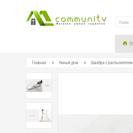
Г
Главная
Умный дом
Швабра с распылителем 