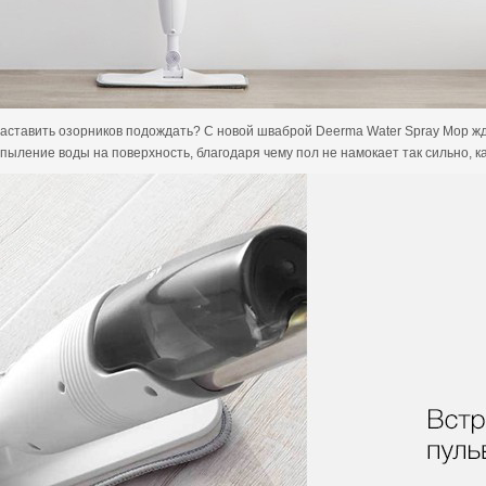
к заставить озорников подождать? С новой шваброй Deerma Water Spray Mop 
пыление воды на поверхность, благодаря чему пол не намокает так сильно, к