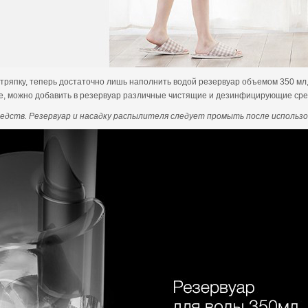
ь тряпку, теперь достаточно лишь наполнить водой резервуар объемом 350 
е, можно добавить в резервуар различные чистящие и дезинфицирующие средс
дств. Резервуар и насадку распылителя следует промыть после использо