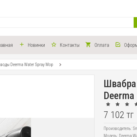
лавная
Новинки
Контакты
Оплата
Оформ
воды Deerma Water Spray Mop
Швабра
Deerma 
7 102 тг
Производитель:
Sm
Модель:
Deerma Wa