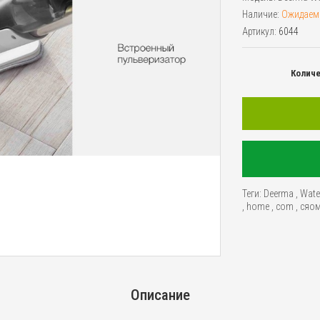
Наличие:
Ожидаем
Артикул:
6044
Колич
Теги:
Deerma
,
Wate
,
home
,
com
,
сяо
Описание