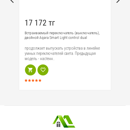
17 172 тг
9
Встраиваемый переключатель (выключатель),
Бе
двойной Aqara Smart Light control dual
Te
продолжает выпускать устройства в линейке
Но
лая
умных переключателей света. Предыдущая
ги
модель - настенн..
ос