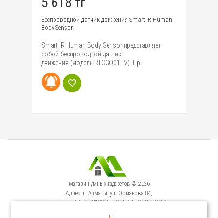
5 618 тг
6
Беспроводной датчик движения Smart IR Human
Бе
Body Sensor
Do
Smart IR Human Body Sensor представляет
Ко
собой беспроводной датчик
си
движения (модель RTCGQ01LM). Пр..
ко
Магазин умных гаджетов © 2026
Адрес: г. Алматы, ул. Орманова 84,
Телефон: +7-727-3100231, Моб: +7-707-376-9129
Сервисный Центр: г. Алматы, ул. Орманова 84.
!