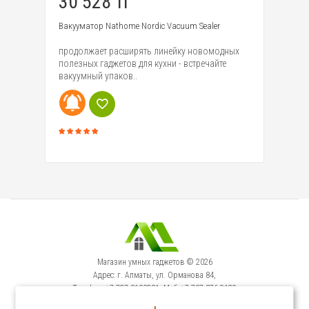
30 528 тг
2
Вакууматор Nathome Nordic Vacuum Sealer
Мя
Gr
продолжает расширять линейку новомодных
как
вы
полезных гаджетов для кухни - встречайте
на
вакуумный упаков..
El
Магазин умных гаджетов © 2026
Адрес: г. Алматы, ул. Орманова 84,
Телефон: +7-727-3100231, Моб: +7-707-376-9129
Сервисный Центр: г. Алматы, ул. Орманова 84.