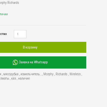
rphy Richards
аличии
ество
В корзину
Заявка на Whatsapp
я
,
мясорубка
,
измельчитель
,
,
Morphy
,
Richards
,
Wireless
,
алматы
,
каз
,
наличие