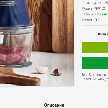
Производитель:
Mo
Модель:
MR9402
Наличие:
Есть в н
Артикул:
7161
Колич
Теги:
Беспроводна
Grinder
,
MR9402
,
Описание