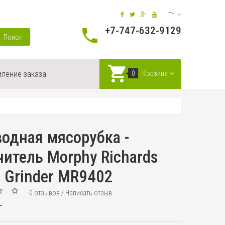
Тг
+7-747-632-9129
Поиск
ление заказа
0
Корзина
одная мясорубка -
итель Morphy Richards
s Grinder MR9402
0 отзывов
/
Написать отзыв
г