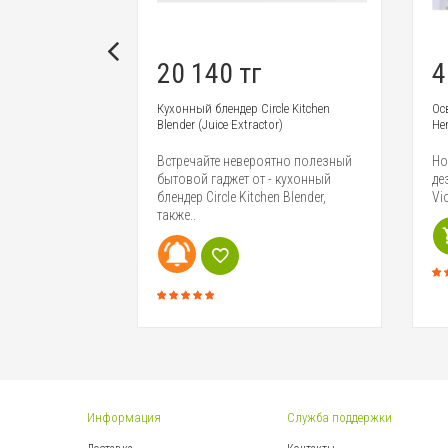
20 140 тг
4
 TDS
Кухонный блендер Circle Kitchen
Ос
Blender (Juice Extractor)
Her
из самых
Встречайте невероятно полезный
Но
ровья. Однако,
бытовой гаджет от - кухонный
де
льно
блендер Circle Kitchen Blender,
Vi
также..
Информация
Служба поддержки