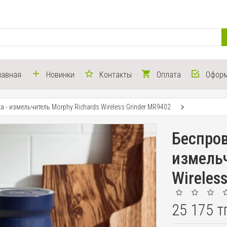
лавная
Новинки
Контакты
Оплата
Оформ
 - измельчитель Morphy Richards Wireless Grinder MR9402
Беспров
измельч
Wireles
25 175 т