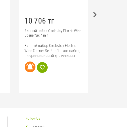
10 706 тг
13 462 
Винный набор Circle Joy Electric Wine
Электрический ч
Opener Set 4 in 1
Kettle
Винный набор Circle Joy Electric
Встречайте но
Wine Opener Set 4 in 1 - это набор,
чайник от - мод
предназначенный для истинны..
Kettle! В девай
Follow Us