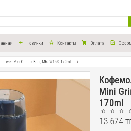
лавная
Новинки
Контакты
Оплата
Оформ
Liven Mini Grinder Blue, MFJ-W153, 170ml
Кофемол
Mini Gr
170ml
13 674 т