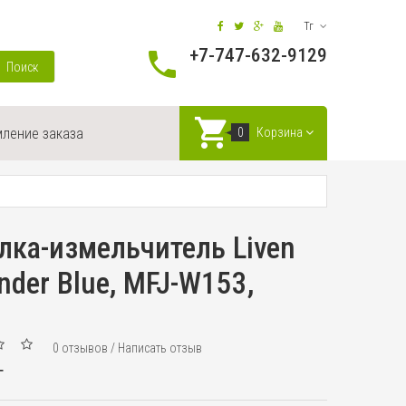
Тг
+7-747-632-9129
Поиск
ление заказа
0
Корзина
ка-измельчитель Liven
inder Blue, MFJ-W153,
0 отзывов
/
Написать отзыв
г