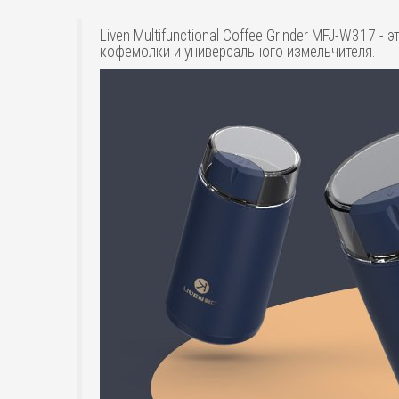
Liven Multifunctional Coffee Grinder MFJ-W317
кофемолки и универсального измельчителя.