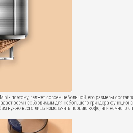
ini - поэтому, гаджет совсем небольшой, его размеры составля
бладает всем необходимым для небольшого гриндера функционал
м нужно всего лишь измельчить порцию кофе, или немного специ