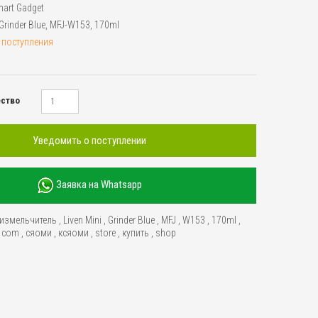
art Gadget
 Grinder Blue, MFJ-W153, 170ml
 поступления
ество
Уведомить о поступлении
Заявка на Whatsapp
измельчитель
,
Liven Mini
,
Grinder Blue
,
MFJ
,
W153
,
170ml
,
,
com
,
сяоми
,
ксяоми
,
store
,
купить
,
shop