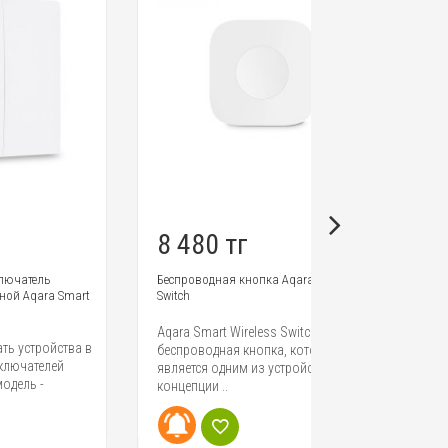
8 480 тг
9 328 т
Беспроводная кнопка Aqara Wireless
Часы с датчико
mart
Switch
влажности E-in
Mijia Temperatu
Electronic Watch
Aqara Smart Wireless Switch -
ва в
беспроводная кнопка, которая
Очередная нов
является одним из устройств
"Умного Дома"
концепции ..
Mijia Temperatu
Electr..