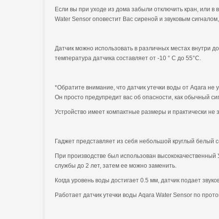
Если вы при уходе из дома забыли отключить кран, или в 
Water Sensor оповестит Вас сиреной и звуковым сигналом
Датчик можно использовать в различных местах внутри дом
температура датчика составляет от -10 ° C до 55°C.
*Обратите внимание, что датчик утечки воды от Aqara не 
Он просто предупредит вас об опасности, как обычный сиг
Устройство имеет компактные размеры и практически не 
Гаджет представляет из себя небольшой круглый белый се
При производстве был использован высококачественный УФ
службы до 2 лет, затем ее можно заменить.
Когда уровень воды достигает 0.5 мм, датчик подает звук
Работает датчик утечки воды Aqara Water Sensor по прот