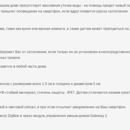
вашем доме присутствует массивная утечка воды - на помощь придет новый гадж
, пришлет оповещание на смартфон, если вдруг появится угроза затопления.
а, таких как кухня или ванная комната, а также датчик может пригодиться на
убережет Вас от затопления, если только он не установлен в непосредственн
нал тревоги.
заметно в любой части дома.
нсор с размерами всего 1.5 см в толщину и диаметром 5 см.
-стойкий материал, степень защиты - IP67. Датчик отличается низким элект
овой и световой сигнал, и при этом отсылает уведомление на Ваш смартфон.
околу ZigBee и через модуль управления умным домом Gateway 2.