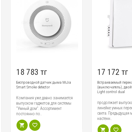
8 783 тг
17 172 тг
спроводной датчик дыма MiJia
Встраиваемый переключатель
art Smoke detector
(выключатель), двойной Aqara S
Light control dual
мпания уже давно занимается
продолжает выпускать устройст
пуском гаджетов для системы
линейке умных переключателей
мный дом". Ассортимент
света. Предыдущая модель -
стоянно по..
настенн..