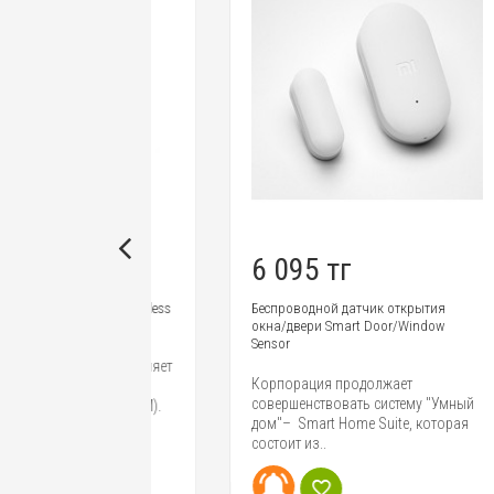
6 095 тг
1
 Smart Wireless
Беспроводной датчик открытия
Бе
окна/двери Smart Door/Window
Sm
Sensor
ch представляет
Ко
Корпорация продолжает
ю кнопку
вы
совершенствовать систему "Умный
ь WXKG01LM).
"У
дом"– Smart Home Suite, которая
по
состоит из..