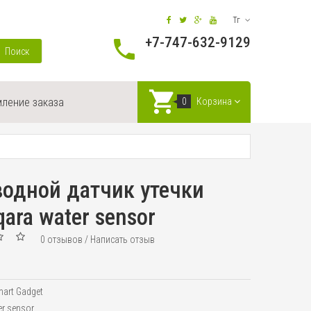
Тг
+7-747-632-9129
Поиск
ление заказа
0
Корзина
одной датчик утечки
ara water sensor
0 отзывов
/
Написать отзыв
art Gadget
er sensor