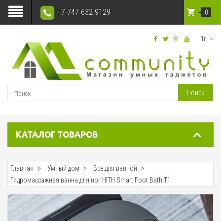
+7-747-632-9129
0
Тг
Поиск
КАТАЛОГ ТОВАРОВ
Главная
Умный дом
Все для ванной
Гидромассажная ванна для ног HITH Smart Foot Bath T1