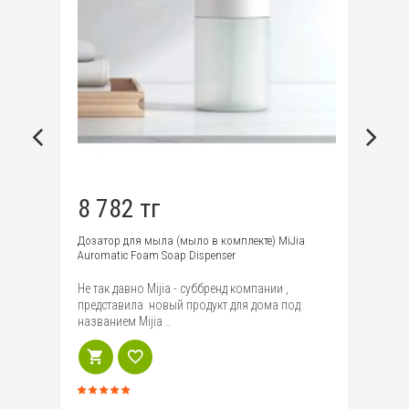
8 782 тг
6
Дозатор для мыла (мыло в комплекте) MiJia
Ка
Auromatic Foam Soap Dispenser
шт
ый
Не так давно Mijia - суббренд компании ,
На
представила новый продукт для дома под
со
названием Mijia ..
до