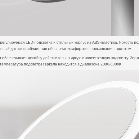
регулируемая LED-подсветка и стильный корпус из ABS-пластика. Яркость под
оенный датчик приближения обеспечит комфортное пользование гаджетом.
or обеспечивает девайсу действительно яркую и качественную подсветку. Зер
я температура подсветки зеркала находится в диапазоне 2800-6000К.