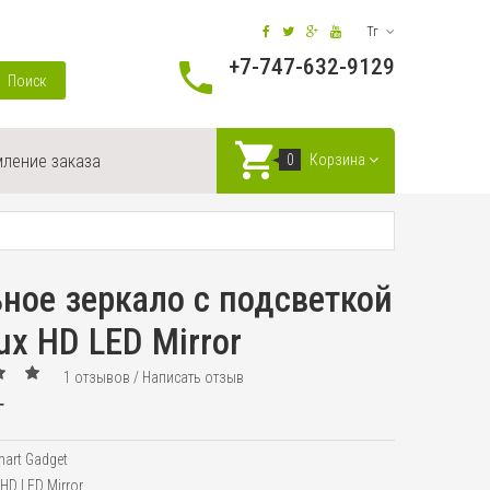
Тг
+7-747-632-9129
Поиск
ление заказа
0
Корзина
ное зеркало с подсветкой
ux HD LED Mirror
1 отзывов
/
Написать отзыв
г
art Gadget
HD LED Mirror