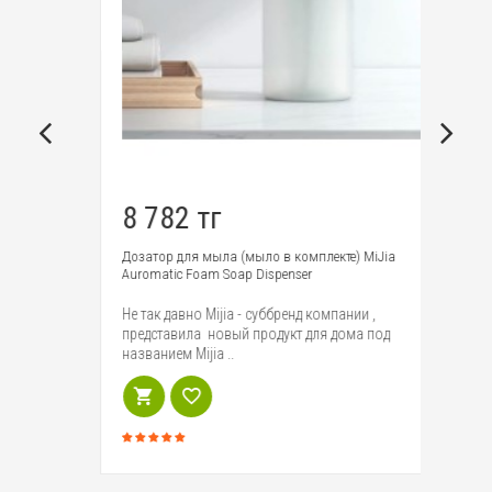
8 782 тг
4
am
Дозатор для мыла (мыло в комплекте) MiJia
На
Auromatic Foam Soap Dispenser
pa
Soap
Не так давно Mijia - суббренд компании ,
Ко
представила новый продукт для дома под
уд
названием Mijia ..
за