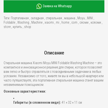
Заявка на Whatsapp
Теги:
Портативная
,
складная
,
стиральная
,
машина
,
Moyu
,
MINI
,
Foldable
,
Washing
,
Machine
,
xiaomi
,
mi
,
home
,
com
,
сяоми
,
ксяоми
,
store
,
купить
,
shop
Описание
Стиральная машина Xiaomi Moyu MINI Foldable Washing Machine — это
компактное и инновационное решение для стирки, которое позволяет
вам легко и быстро справляться с повседневными задачами в любых
условиях. Независимо от того, живете ли вы в небольшой квартире или
часто путешествуете, эта портативная стиральная машина станет вашим
незаменимым помощником.
Основные характеристики:
Габариты (в сложенном виде):
41 × 32 × 11 см