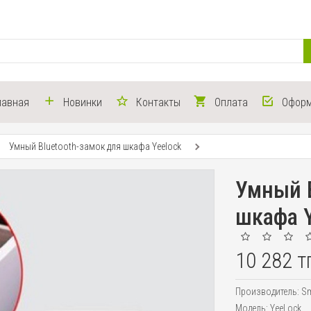
лавная
Новинки
Контакты
Оплата
Оформ
Умный Bluetooth-замок для шкафа Yeelock
Умный B
шкафа Y
10 282 т
Производитель:
Sm
Модель:
YeeLock