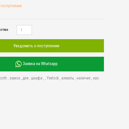
 поступления
ество
Уведомить о поступлении
Заявка на Whatsapp
ooth
,
замок
,
для
,
шкафа
,
,
Yeelock
,
алматы
,
наличие
,
каз