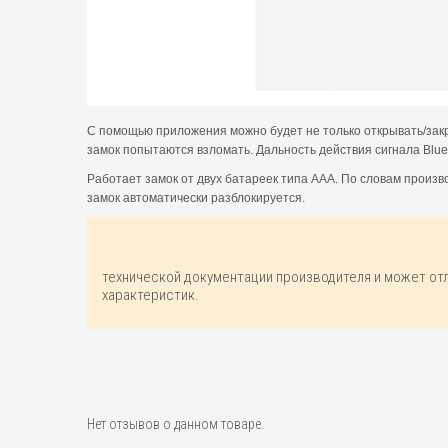
С помощью приложения можно будет не только открывать/закры
замок попытаются взломать. Дальность действия сигнала Blue
Работает замок от двух батареек типа ААА. По словам произ
замок автоматически разблокируется.
технической документации производителя и может от
характеристик.
Нет отзывов о данном товаре.