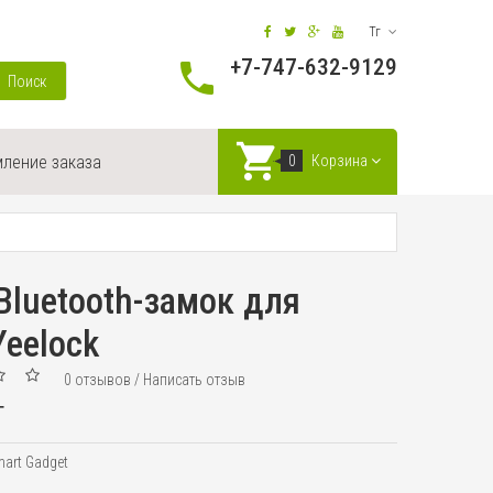
Тг
+7-747-632-9129
Поиск
ление заказа
0
Корзина
luetooth-замок для
eelock
0 отзывов
/
Написать отзыв
г
art Gadget