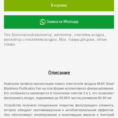
В корзину
Заявка на Whatsapp
Теги:
Безлопастной вентилятор
,
вентилятор
,
очиститель воздуха
,
вентилятор с очистителем воздуха
,
Mijia
,
товары для дома
,
летние
товары
Описание
Компания провела презентацию нового очистителя воздуха MIJIA Smart
Bladeless Purification Fan на платформе коллективного финансирования.
Его особенность заключается в технологии очистки 2 в 1, что позволяет
фильтровать воздух, задерживая до 99,96% частиц размером 80-90 нм.
Устройство получило специальное покрытие фильтрующего элемента,
которое обладает противовирусным и антибактериальным эффектом.
Оно обеспечивает ингибирование и инактивацию вирусов и бактерий