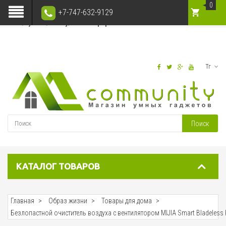
Notice
: session_start(): ps_files_cleanup_dir: opendir(/var/lib/php/session)
0
+7-747-632-9129
failed: Permission denied (13) in
/var/www/vhosts/citycom.kz/public_html/m-
com.kz/system/library/session.php
on line
12
Тг
Поиск
КАТАЛОГ ТОВАРОВ
Главная
Образ жизни
Товары для дома
Безлопастной очиститель воздуха с вентилятором MIJIA Smart Bladeless P