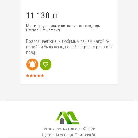
11 130 тг
8
Машинка для удаления катышков с одежды
На
Deerma Lint Remover
Ye
Возвращает жизнь любимым вещам Какой бы
Бе
новой ни была вещь, на ней все равно рано или
Ye
позд..
(м
Магазин умных гаджетов © 2026
Адрес: г. Алматы, ул. Орманова 84,