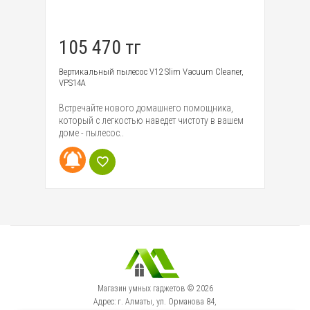
105 470 тг
3
Вертикальный пылесос V12 Slim Vacuum Cleaner,
Бе
VPS14A
01
MA
Встречайте нового домашнего помощника,
Ди
рсия
который с легкостью наведет чистоту в вашем
пы
доме - пылесос..
Re
Магазин умных гаджетов © 2026
Адрес: г. Алматы, ул. Орманова 84,