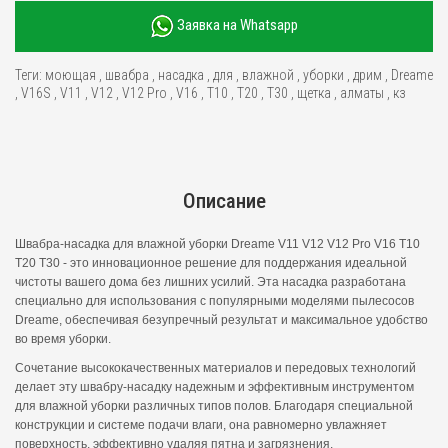
Заявка на Whatsapp
Теги:
моющая
,
швабра
,
насадка
,
для
,
влажной
,
уборки
,
дрим
,
Dreame
,
V16S
,
V11
,
V12
,
V12 Pro
,
V16
,
T10
,
T20
,
T30
,
щетка
,
алматы
,
кз
Описание
Швабра-насадка для влажной уборки Dreame V11 V12 V12 Pro V16 T10
T20 T30 - это инновационное решение для поддержания идеальной
чистоты вашего дома без лишних усилий. Эта насадка разработана
специально для использования с популярными моделями пылесосов
Dreame, обеспечивая безупречный результат и максимальное удобство
во время уборки.
Сочетание высококачественных материалов и передовых технологий
делает эту швабру-насадку надежным и эффективным инструментом
для влажной уборки различных типов полов. Благодаря специальной
конструкции и системе подачи влаги, она равномерно увлажняет
поверхность, эффективно удаляя пятна и загрязнения.