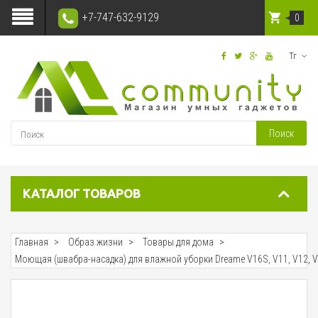
+7-747-632-9129
0
Тг
Поиск
КАТАЛОГ ТОВАРОВ
Главная
Образ жизни
Товары для дома
Моющая (швабра-насадка) для влажной уборки Dreame V16S, V11, V12, V12