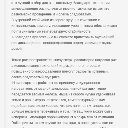
это лучший выбор для вас, поскольку, благодаря технологии
микро-давления рис получится именно таким, как вы хотите:
равномерно проваренным и слегка сладковатым.
Внутренний слой чаши из серого чугуна в сочетании с
интеллектуальным регулированием уровня тепла обеспечивают
почти уникальную температурную стабильность.
А благодаря приложению вы сможете приготовить вкуснейший
рис дистанционно, непосредственно перед вашим приходом
домой.
Тепло распространяется снизу вверх, равномерно нагревая рис,
а использование технологий индукционного нагрева и
повышенного микро-давления помогут раскрыть истинный,
слегка сладковатый вкус риса.
IH рисоварка от работает по принципу индукционного
нагревателя: от медной электромагнитной катушки тепло
передается атомам железа. Чаша из серого чугуна удерживает
тепло и равномерно нагревается, температурный режим
подобран настолько хорошо, что рис начинает «танцевать».
Больше незачем переживать о том, что ваш ужин может быть
испорчен. Благодаря порошковому PFA покрытию от компании
Daikin рис ни в коем случае не пригорит, а после ужина вам не