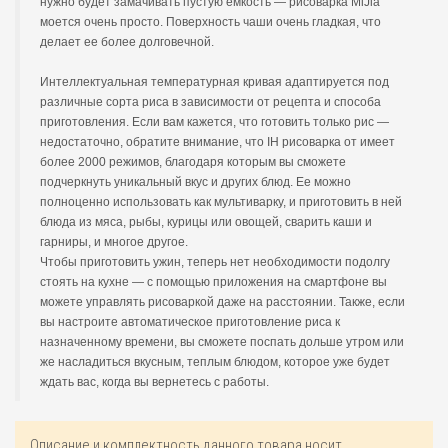
нужно будет замачивать пустую емкость — рисоварка MiJia
моется очень просто. Поверхность чаши очень гладкая, что
делает ее более долговечной.
Интеллектуальная температурная кривая адаптируется под
различные сорта риса в зависимости от рецепта и способа
приготовления. Если вам кажется, что готовить только рис —
недостаточно, обратите внимание, что IH рисоварка от имеет
более 2000 режимов, благодаря которым вы сможете
подчеркнуть уникальный вкус и других блюд. Ее можно
полноценно использовать как мультиварку, и приготовить в ней
блюда из мяса, рыбы, курицы или овощей, сварить каши и
гарниры, и многое другое.
Чтобы приготовить ужин, теперь нет необходимости подолгу
стоять на кухне — с помощью приложения на смартфоне вы
можете управлять рисоваркой даже на расстоянии. Также, если
вы настроите автоматическое приготовление риса к
назначенному времени, вы сможете поспать дольше утром или
же насладиться вкусным, теплым блюдом, которое уже будет
ждать вас, когда вы вернетесь с работы.
Описание и комплектность данного товара носит