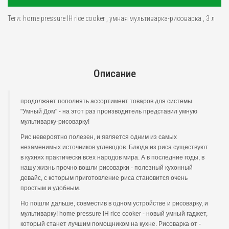
Теги:
home pressure IH rice cooker
,
умная мультиварка-рисоварка
,
3 л
Описание
продолжает пополнять ассортимент товаров для системы
"Умный Дом" - на этот раз производитель представил умную
мультиварку-рисоварку!
Рис невероятно полезен, и является одним из самых
незаменимых источников углеводов. Блюда из риса существуют
в кухнях практически всех народов мира. А в последние годы, в
нашу жизнь прочно вошли рисоварки - полезный кухонный
девайс, с которым приготовление риса становится очень
простым и удобным.
Но пошли дальше, совместив в одном устройстве и рисоварку, и
мультиварку! home pressure IH rice cooker - новый умный гаджет,
который станет лучшим помощником на кухне. Рисоварка от -