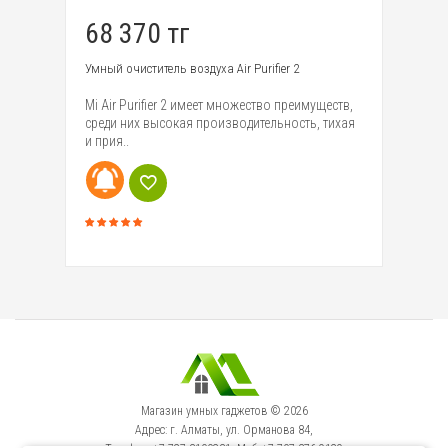
68 370 тг
2
Умный очиститель воздуха Air Purifier 2
Ум
в
Mi Air Purifier 2 имеет множество преимуществ,
Ко
среди них высокая производительность, тихая
ра
и прия..
бы
Магазин умных гаджетов © 2026
Адрес: г. Алматы, ул. Орманова 84,