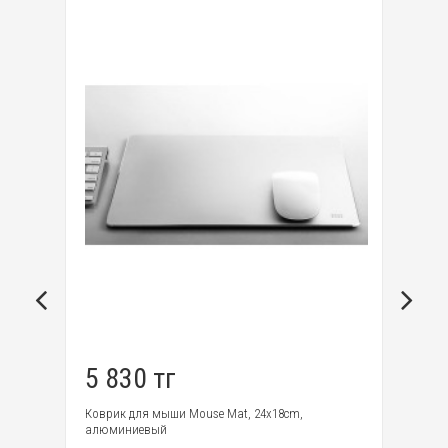
8
Бе
Ко
ра
по
5 830 тг
Коврик для мыши Mouse Mat, 24x18cm,
алюминиевый