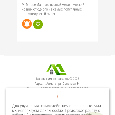
Mi Mouse Mat - это первый металлический
коврик от одного из самых популярных
производителей смарт..
Магазин умных гаджетов © 2026
Адрес: г. Алматы, ул. Орманова 84,
Телефон: +7-727-3100231, Моб: +7-707-376-9129
Сервисный Центр: г. Алматы, ул. Орманова 84.
!
Телефон +7-727-3540371
Для улучшения взаимодействия с пользователями
мы используем файлы cookie. Продолжая работу с
Select Language
▼