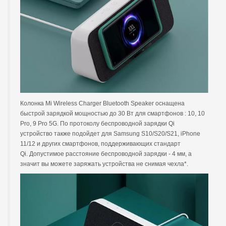
Колонка Mi Wireless Charger Bluetooth Speaker оснащена
быстрой зарядкой мощностью до 30 Вт для смартфонов : 10, 10
Pro, 9 Pro 5G. По протоколу беспроводной зарядки Qi
устройство также подойдет для Samsung S10/S20/S21, iPhone
11/12 и других смартфонов, поддерживающих стандарт
Qi. Допустимое расстояние беспроводной зарядки - 4 мм, а
значит вы можете заряжать устройства не снимая чехла*.