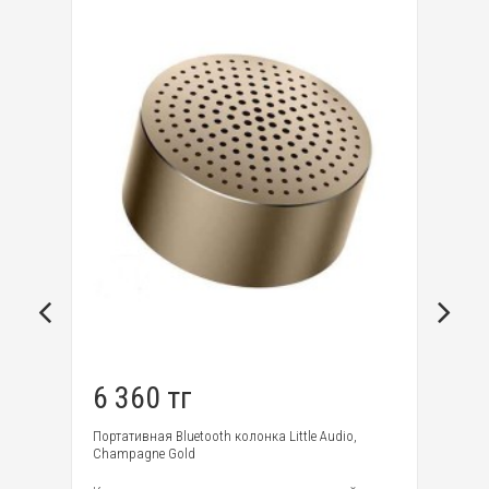
6 360 тг
1
Портативная Bluetooth колонка Little Audio,
По
Champagne Gold
GO
ный