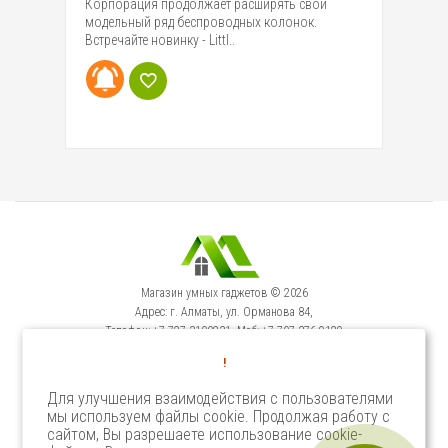
Корпорация продолжает расширять свой
Ко
ание
модельный ряд беспроводных колонок.
бе
Встречайте новинку - Littl..
уж
Магазин умных гаджетов © 2026
Адрес: г. Алматы, ул. Орманова 84,
Телефон: +7-727-3100231, Моб: +7-707-376-9129
Сервисный Центр: г. Алматы, ул. Орманова 84.
!
Телефон +7-727-3540371
Для улучшения взаимодействия с пользователями
мы используем файлы cookie. Продолжая работу с
Select Language
▼
сайтом, Вы разрешаете использование cookie-