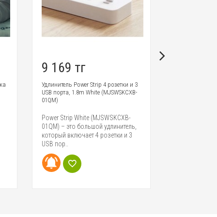
9 169 тг
4 134 т
ка
Удлинитель Power Strip 4 розетки и 3
Подставка для 
USB порта, 1.8m White (MJSWSKCXB-
Notebook Holde
01QM)
Подставка для
Power Strip White (MJSWSKCXB-
обеспечивает
01QM) – это большой удлинитель,
работы и спос
который включает 4 розетки и 3
охлажден..
USB пор..