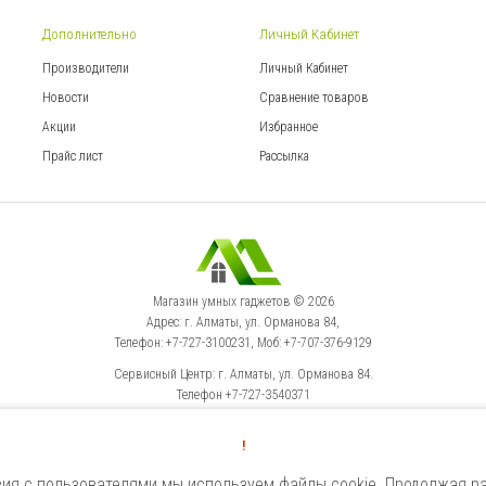
Дополнительно
Личный Кабинет
Производители
Личный Кабинет
Новости
Сравнение товаров
Акции
Избранное
Прайс лист
Рассылка
Магазин умных гаджетов © 2026
Адрес: г. Алматы, ул. Орманова 84,
Телефон: +7-727-3100231, Моб: +7-707-376-9129
Сервисный Центр: г. Алматы, ул. Орманова 84.
Телефон +7-727-3540371
!
Select Language
▼
ия с пользователями мы используем файлы cookie. Продолжая ра