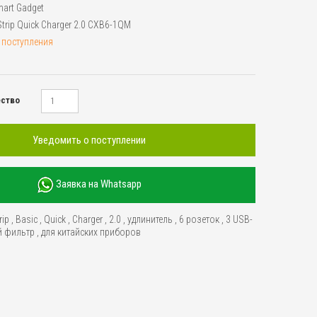
art Gadget
Strip Quick Charger 2.0 CXB6-1QM
 поступления
ество
Уведомить о поступлении
Заявка на Whatsapp
rip
,
Basic
,
Quick
,
Charger
,
2.0
,
удлинитель
,
6 розеток
,
3 USB-
й фильтр
,
для китайских приборов