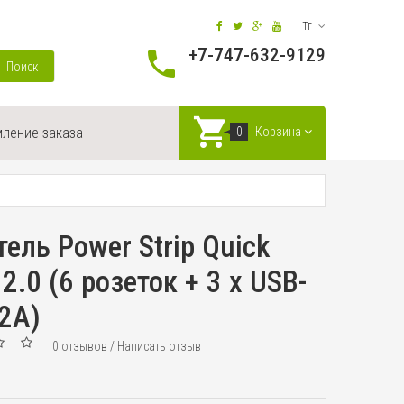
Тг
+7-747-632-9129
Поиск
ление заказа
0
Корзина
ель Power Strip Quick
2.0 (6 розеток + 3 х USB-
 2A)
0 отзывов
/
Написать отзыв