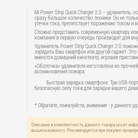
Mi Power Strip Quick Charger 2.0 – удлинитель,
сразу большое количество техники. Он не толь
утечки тока, препятствует поражению током и 
Сложно представить современную квартиру или
компания в первую очередь производит для внутр
Удлинитель Power Strip Quick Charger 2.0 помо
зарядить Ваш смартфон или другой гаджет. Это 
имеются домашний кинотеатр, игровая приставк
«Оболочка» удлинителя изготовлена из прочней
возникновения пожара.
· Быстрая зарядка смартфона. Три USB-порта
безопасную силу тока для зарядки вашего дева
* Обратите, пожалуйста, внимание - у данного у
Описание и комплектность данного товара носит инф
вышесказанного. Рекомендуется при покупке проверя