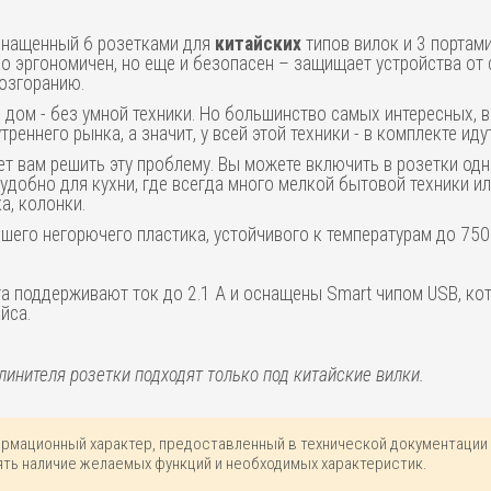
 оснащенный 6 розетками для
китайских
типов вилок и 3 порта
ко эргономичен, но еще и безопасен – защищает устройства от
возгоранию.
 дом - без умной техники. Но большинство самых интересных,
еннего рынка, а значит, у всей этой техники - в комплекте иду
жет вам решить эту проблему. Вы можете включить в розетки од
удобно для кухни, где всегда много мелкой бытовой техники ил
а, колонки.
шего негорючего пластика, устойчивого к температурам до 750
 поддерживают ток до 2.1 А и оснащены Smart чипом USB, ко
йса.
длинителя розетки подходят только под китайские вилки.
ормационный характер, предоставленный в технической документации 
ть наличие желаемых функций и необходимых характеристик.