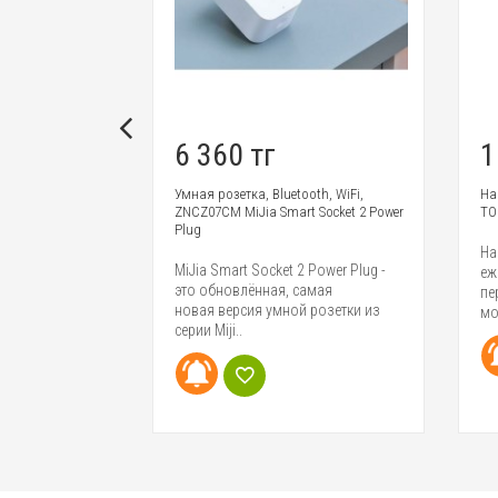
6 360 тг
1
ок Power Strip
Умная розетка, Bluetooth, WiFi,
На
ZNCZ07CM MiJia Smart Socket 2 Power
TOO
Plug
сть в каждом
На
MiJia Smart Socket 2 Power Plug -
 не один.
еж
это обновлённая, самая
чество гаджетов
пе
новая версия умной розетки из
мо
серии Miji..