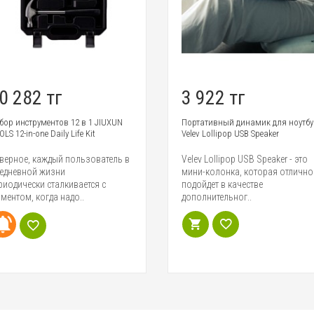
0 282 тг
3 922 тг
бор инструментов 12 в 1 JIUXUN
Портативный динамик для ноутбу
LS 12-in-one Daily Life Kit
Velev Lollipop USB Speaker
верное, каждый пользователь в
Velev Lollipop USB Speaker - это
едневной жизни
мини-колонка, которая отлично
риодически сталкивается с
подойдет в качестве
ментом, когда надо..
дополнительног..