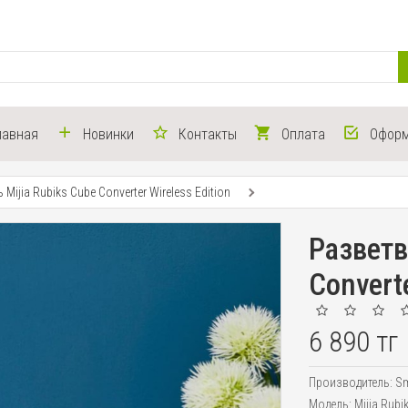
лавная
Новинки
Контакты
Оплата
Оформ
 Mijia Rubiks Cube Converter Wireless Edition
Разветв
Converte
6 890 тг
Производитель:
Sm
Модель:
Mijia Rub