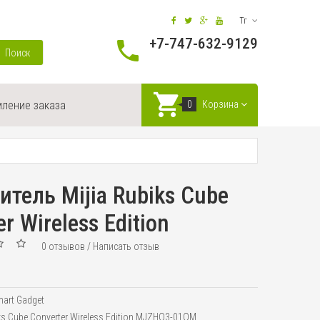
Тг
+7-747-632-9129
Поиск
ление заказа
0
Корзина
итель Mijia Rubiks Cube
r Wireless Edition
0 отзывов
/
Написать отзыв
art Gadget
iks Cube Converter Wireless Edition MJZHQ3-01QM