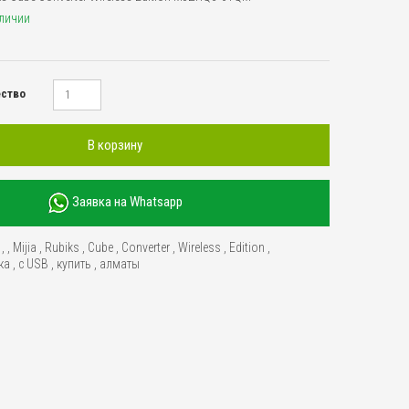
аличии
ество
В корзину
Заявка на Whatsapp
,
,
Mijia
,
Rubiks
,
Cube
,
Converter
,
Wireless
,
Edition
,
ка
,
с USB
,
купить
,
алматы