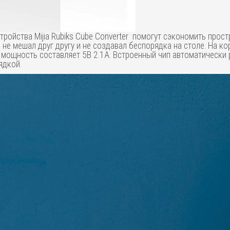
ройства Mijia Rubiks Cube Converter помогут сэкономить прост
не мешал друг другу и не создавал беспорядка на столе. На ко
 мощность составляет 5В 2.1А. Встроенный чип автоматически
ядкой.